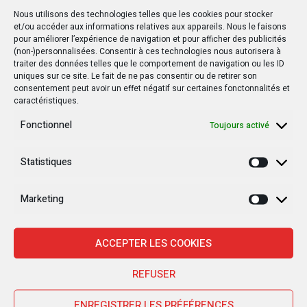
Nous utilisons des technologies telles que les cookies pour stocker
PRÉCÉDENT POSTE
et/ou accéder aux informations relatives aux appareils. Nous le faisons
pour améliorer l’expérience de navigation et pour afficher des publicités
Invalidation de trois députés provinciaux du
(non-)personnalisées. Consentir à ces technologies nous autorisera à
MLC dans la province de l'Équateur
traiter des données telles que le comportement de navigation ou les ID
uniques sur ce site. Le fait de ne pas consentir ou de retirer son
consentement peut avoir un effet négatif sur certaines fonctonnalités et
SUIVANT POSTE
caractéristiques.
Atesci et Afridex s'unissent pour produire des
Fonctionnel
Toujours activé
munitions en RDC : un nouveau chapitre en
Afrique
Statistiques
Statisti
Marketing
Marketi
Autres postes
ACCEPTER LES COOKIES
POLITIQUE
POLITIQUE
REFUSER
ENREGISTRER LES PRÉFÉRENCES