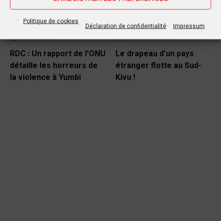
Politique de cookies
Déclaration de confidentialité
Impressum
15 MARS 2019
20 OCTOBRE 2019
RDC : Un rapport de l’ONU
Le drapeau d’un pays
détaille les horreurs de
étranger flotte au Sud-
la violence à Yumbi
Kivu !