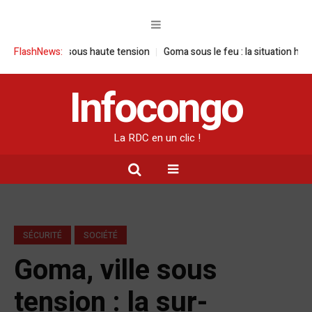
site sous haute tension
FlashNews:
Goma sous le feu : la situation humanitaire se 
Infocongo
La RDC en un clic !
SÉCURITÉ
SOCIÉTÉ
Goma, ville sous
tension : la sur-