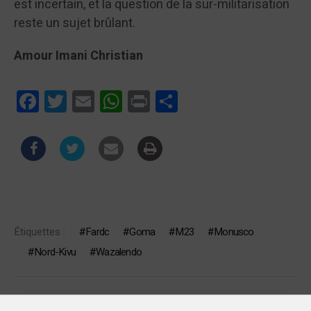
est incertain, et la question de la sur-militarisation
reste un sujet brûlant.
Amour Imani Christian
Facebook
Twitter
Email
WhatsApp
Print
Partager
Étiquettes :
Fardc
Goma
M23
Monusco
Nord-Kivu
Wazalendo