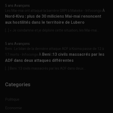
5 ans Avançons
Les Mai-mai ont attaqué la barrière GRPI à Makeke - Infocongo
À
Nord-Kivu : plus de 30 miliciens Mai-mai renoncent
aux hostilités dans le territoire de Lubero
[…] « Je condamne et je déplore cette situation, les Mai-mai...
5 ans Avançons
Beni : Le bilan de la dernière attaque ADF à Kisima passe de 12 à
Beni :13 civils massacrés par les
17 morts - Infocongo
À
ADF dans deux attaques différentes
[…] Beni :13 civils massacrés par les ADF dans deux...
Categories
Politique
Economie