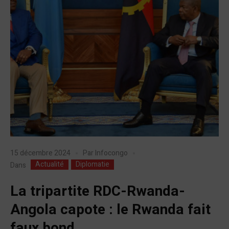
15 décembre 2024
Par
Infocongo
Actualité
Diplomatie
Dans
La tripartite RDC-Rwanda-
Angola capote : le Rwanda fait
faux bond