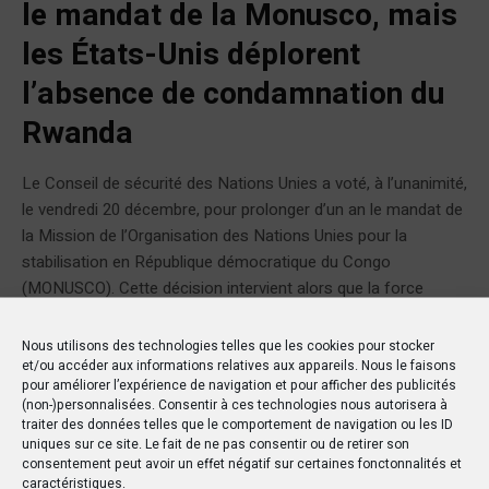
le mandat de la Monusco, mais
les États-Unis déplorent
l’absence de condamnation du
Rwanda
Le Conseil de sécurité des Nations Unies a voté, à l’unanimité,
le vendredi 20 décembre, pour prolonger d’un an le mandat de
la Mission de l’Organisation des Nations Unies pour la
stabilisation en République démocratique du Congo
(MONUSCO). Cette décision intervient alors que la force
onusienne a déjà entamé un processus de retrait progressif
du...
Nous utilisons des technologies telles que les cookies pour stocker
et/ou accéder aux informations relatives aux appareils. Nous le faisons
pour améliorer l’expérience de navigation et pour afficher des publicités
(non-)personnalisées. Consentir à ces technologies nous autorisera à
traiter des données telles que le comportement de navigation ou les ID
uniques sur ce site. Le fait de ne pas consentir ou de retirer son
ARTICLE
consentement peut avoir un effet négatif sur certaines fonctonnalités et
caractéristiques.