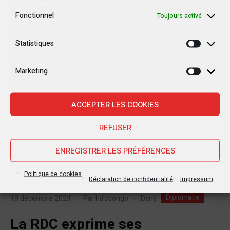
Fonctionnel
Toujours activé
Statistiques
Statisti
Marketing
Marketi
ACCEPTER LES COOKIES
REFUSER
ENREGISTRER LES PRÉFÉRENCES
Politique de cookies
Déclaration de confidentialité
Impressum
Diplomatie
Dans
19 décembre 2024
Par
Infocongo
La RDC exprime ses