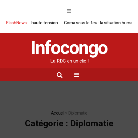
nsion
FlashNews:
Goma sous le feu : la situation humanitaire se dégrade
Willia
Infocongo
La RDC en un clic !
Accueil
»
Diplomatie
Catégorie :
Diplomatie