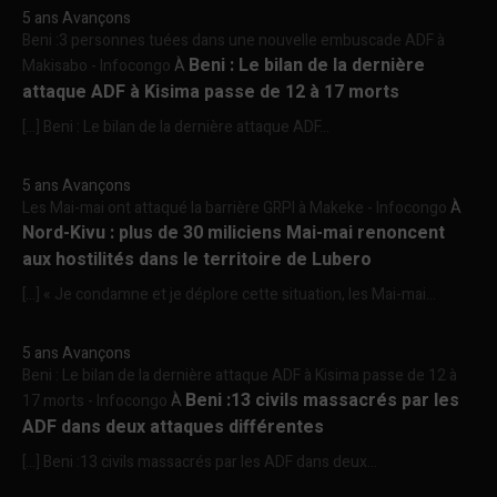
5 ans Avançons
Beni :3 personnes tuées dans une nouvelle embuscade ADF à
Beni : Le bilan de la dernière
Makisabo - Infocongo
À
attaque ADF à Kisima passe de 12 à 17 morts
[…] Beni : Le bilan de la dernière attaque ADF...
5 ans Avançons
Les Mai-mai ont attaqué la barrière GRPI à Makeke - Infocongo
À
Nord-Kivu : plus de 30 miliciens Mai-mai renoncent
aux hostilités dans le territoire de Lubero
[…] « Je condamne et je déplore cette situation, les Mai-mai...
5 ans Avançons
Beni : Le bilan de la dernière attaque ADF à Kisima passe de 12 à
Beni :13 civils massacrés par les
17 morts - Infocongo
À
ADF dans deux attaques différentes
[…] Beni :13 civils massacrés par les ADF dans deux...