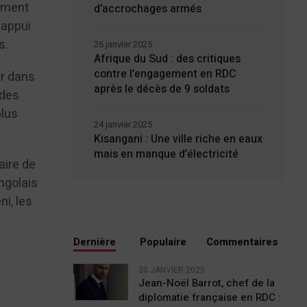
lement
d’accrochages armés
 appui
iviles.
26 janvier 2025
Afrique du Sud : des critiques
contre l’engagement en RDC
ur dans
après le décès de 9 soldats
 des
plus
24 janvier 2025
Kisangani : Une ville riche en eaux
mais en manque d’électricité
aire de
ongolais
ni, les
Dernière
Populaire
Commentaires
30 JANVIER 2025
Jean-Noël Barrot, chef de la
diplomatie française en RDC :