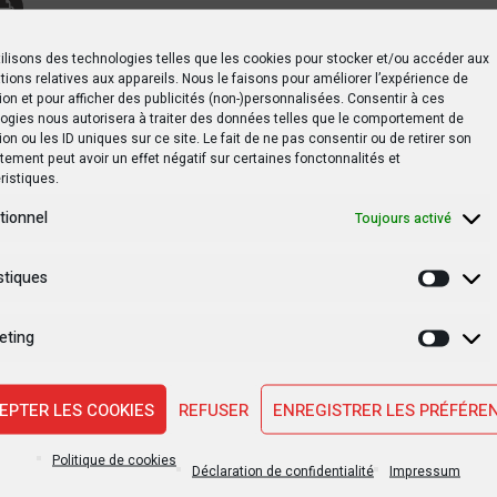
ilisons des technologies telles que les cookies pour stocker et/ou accéder aux
tions relatives aux appareils. Nous le faisons pour améliorer l’expérience de
, la situation sécuritaire reste difficile à Beni, mais dans l’ense
ion et pour afficher des publicités (non-)personnalisées. Consentir à ces
ogies nous autorisera à traiter des données telles que le comportement de
ositive
ion ou les ID uniques sur ce site. Le fait de ne pas consentir ou de retirer son
ement peut avoir un effet négatif sur certaines fonctonnalités et
ristiques.
tionnel
Toujours activé
stiques
Statis
eting
Marke
SUIVANT PO
EPTER LES COOKIES
REFUSER
ENREGISTRER LES PRÉFÉRE
ix
Beni : un officier FARDC disparait avec la pai
milit
Politique de cookies
Déclaration de confidentialité
Impressum