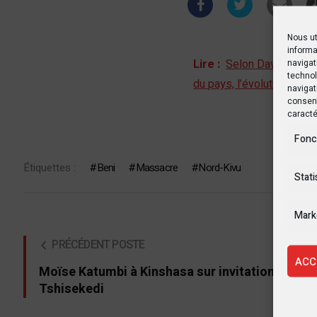
Nous ut
informa
Lire :
Selon David Gressly
navigat
technol
du pays, l’évolution est p
navigat
consent
caracté
Fonc
Étiquettes :
Beni
Massacre
Nord-Kivu
Stati
Mark
PRÉCÉDENT POSTE
ACC
Moïse Katumbi à Kinshasa sur invitation de Fél
Tshisekedi