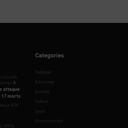
Categories
Politique
e nouvelle
Economie
focongo
À
re attaque
Société
à 17 morts
Culture
ttaque ADF...
Sport
Environnement
re GRPI à