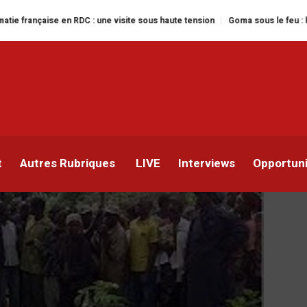
 en RDC : une visite sous haute tension
Goma sous le feu : la situation hu
 civils à Beni : 18 mort
t
Autres Rubriques
LIVE
Interviews
Opportun