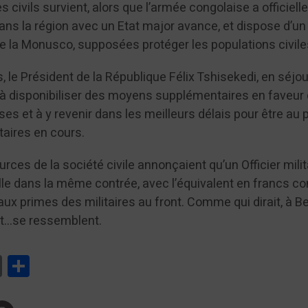
civils survient, alors que l’armée congolaise a officiel
ans la région avec un Etat major avance, et dispose d’un
de la Monusco, supposées protéger les populations c
, le Président de la République Félix Tshisekedi, en séjo
gé à disponibiliser des moyens supplémentaires en faveur
s et à y revenir dans les meilleurs délais pour être au 
ns militaires en cours.
ces de la société civile annonçaient qu’un Officier milit
malle dans la même contrée, avec l’équivalent en francs c
ux primes des militaires au front. Comme qui dirait, à Be
t…se ressemblent.
tsApp
Print
Partager