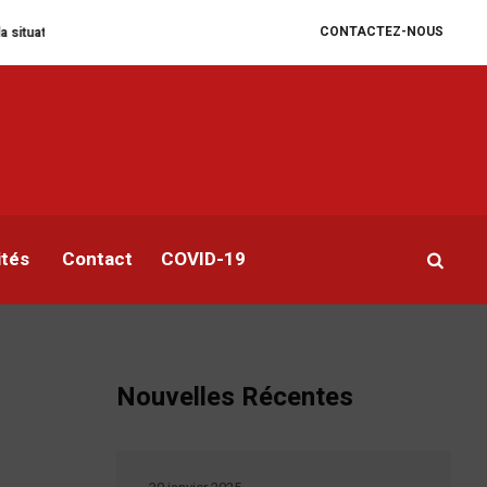
CONTACTEZ-NOUS
manitaire se dégrade
William Ruto convoque un sommet extraordinaire de 
s
ités
Contact
COVID-19
Nouvelles Récentes