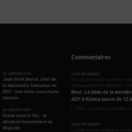
Commentaires
5 ans Avançons
30 JANVIER 2025
Jean-Noël Barrot, chef de
Beni :3 personnes tuées dans un
la diplomatie française en
embuscade ADF à Makisabo - In
RDC : une visite sous haute
Beni : Le bilan de la derniè
tension
ADF à Kisima passe de 12 
[…] Beni : Le bilan de la dernière a
28 JANVIER 2025
Goma sous le feu : la
situation humanitaire se
5 ans Avançons
dégrade
Les Mai-mai ont attaqué la barriè