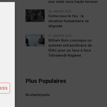
une visite sous haute tension
28 JANVIER 2025
Goma sous le feu : la
situation humanitaire se
mble
dégrade
27 JANVIER 2025
William Ruto convoque un
sommet extraordinaire de
l’EAC pour un face à face
Tshisekedi-Kagame
tiques
ting
Plus Populaires
STE
NCES
e des
No shared posts
aires