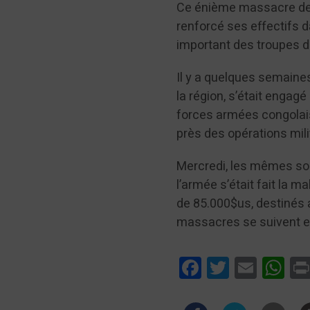
Ce énième massacre des 
renforcé ses effectifs d
important des troupes 
Il y a quelques semaines
la région, s’était enga
forces armées congolaise
près des opératio
Mercredi, les mêmes sour
l’armée s’était fait la 
de 85.000$us, destinés a
massacres se suivent e
Facebook
Twitter
Email
Wha