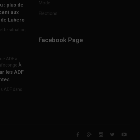
Mode
u : plus de
cent aux
Elections
e de Lubero
ette situation,
Facebook Page
aque ADF à
 Infocongo
À
par les ADF
ntes
les ADF dans