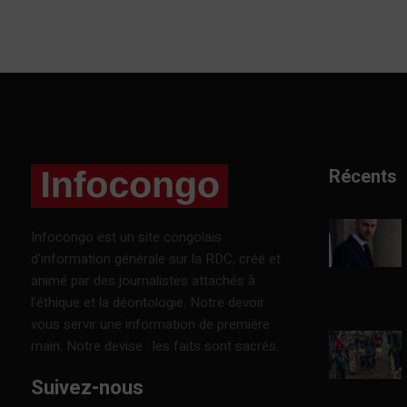
Récents
Infocongo est un site congolais
d’information générale sur la RDC, créé et
animé par des journalistes attachés à
l’éthique et la déontologie. Notre devoir :
vous servir une information de première
main. Notre devise : les faits sont sacrés.
Suivez-nous