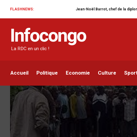
FLASHNEWS:
Jean-Noël Barrot, chef de la diplomatie française
SÉCURITÉ
Infocongo
Nouveaux massacres des
La RDC en un clic !
Infocongo
Par
29 OCTOBRE 2020
Accueil
Politique
Economie
Culture
Spor