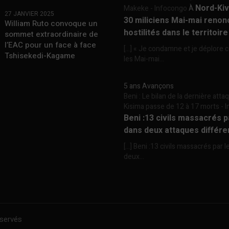
Nord-Kiv
Makeke - Infocongo
À
27 JANVIER 2025
30 miliciens Mai-mai renon
William Ruto convoque un
hostilités dans le territoir
sommet extraordinaire de
l’EAC pour un face à face
[…] « Je condamne et je déplore c
Tshisekedi-Kagame
les Mai-mai...
5 ans Avançons
Beni : Le bilan de la dernière att
Kisima passe de 12 à 17 morts -
Beni :13 civils massacrés 
dans deux attaques différe
[…] Beni :13 civils massacrés par 
deux...
éservés