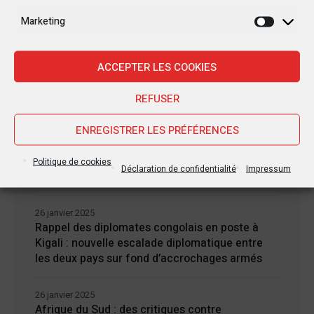
française en RDC : une visite sous haute
Marketing
tension
Marketi
28 janvier 2025
ACCEPTER LES COOKIES
Goma sous le feu : la situation humanitaire se
dégrade
REFUSER
ENREGISTRER LES PRÉFÉRENCES
27 janvier 2025
William Ruto convoque un sommet
extraordinaire de l’EAC pour un face à face
Politique de cookies
Déclaration de confidentialité
Impressum
Tshisekedi-Kagame
26 janvier 2025
Rappel des diplomates congolais en poste à
Kigali : nouvelle escalade diplomatique entre
les deux pays sur fond d’accrochages armés
26 janvier 2025
Afrique du Sud : des critiques contre