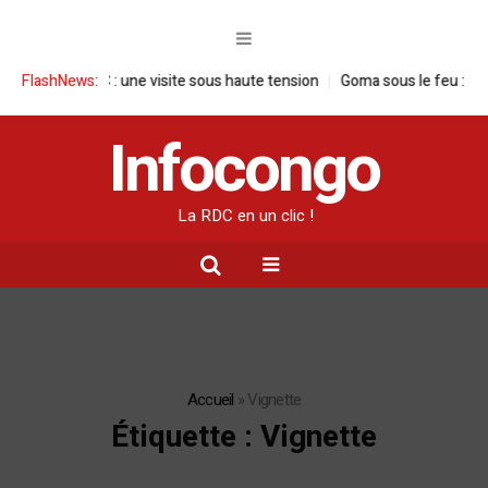
RDC : une visite sous haute tension
FlashNews:
Goma sous le feu : la situation hu
Infocongo
La RDC en un clic !
Accueil
»
Vignette
Étiquette :
Vignette