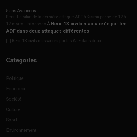
5 ans Avançons
Beni : Le bilan de la dernière attaque ADF à Kisima passe de 12 à
Beni :13 civils massacrés par les
17 morts - Infocongo
À
ADF dans deux attaques différentes
[…] Beni :13 civils massacrés par les ADF dans deux...
Categories
Politique
Economie
Société
Culture
Sport
Environnement