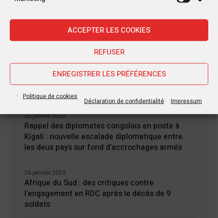
Marketi
28 janvier 2025
Goma sous le feu : la situation humanitaire se
ACCEPTER LES COOKIES
dégrade
REFUSER
27 janvier 2025
William Ruto convoque un sommet
ENREGISTRER LES PRÉFÉRENCES
extraordinaire de l’EAC pour un face à face
Tshisekedi-Kagame
Politique de cookies
Déclaration de confidentialité
Impressum
26 janvier 2025
Rappel des diplomates congolais en poste à
Kigali : nouvelle escalade diplomatique entre
les deux pays sur fond d’accrochages armés
26 janvier 2025
Afrique du Sud : des critiques contre
l’engagement en RDC après le décès de 9
soldats