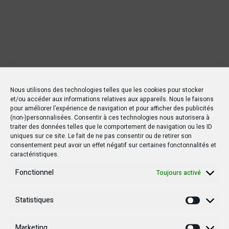
Nous utilisons des technologies telles que les cookies pour stocker
et/ou accéder aux informations relatives aux appareils. Nous le faisons
pour améliorer l’expérience de navigation et pour afficher des publicités
(non-)personnalisées. Consentir à ces technologies nous autorisera à
traiter des données telles que le comportement de navigation ou les ID
Nouvelles Récentes
uniques sur ce site. Le fait de ne pas consentir ou de retirer son
consentement peut avoir un effet négatif sur certaines fonctonnalités et
caractéristiques.
Fonctionnel
Toujours activé
30 janvier 2025
Jean-Noël Barrot, chef de la diplomatie
Statistiques
française en RDC : une visite sous haute
Statisti
tension
Marketing