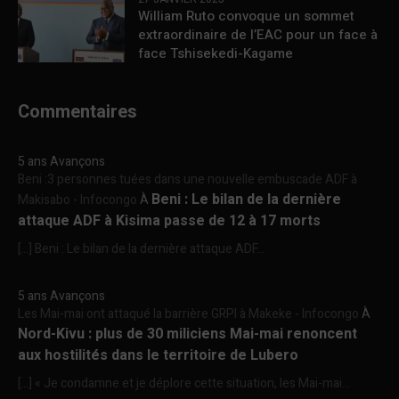
William Ruto convoque un sommet
extraordinaire de l’EAC pour un face à
face Tshisekedi-Kagame
Commentaires
5 ans Avançons
Beni :3 personnes tuées dans une nouvelle embuscade ADF à
Beni : Le bilan de la dernière
Makisabo - Infocongo
À
attaque ADF à Kisima passe de 12 à 17 morts
[…] Beni : Le bilan de la dernière attaque ADF...
5 ans Avançons
Les Mai-mai ont attaqué la barrière GRPI à Makeke - Infocongo
À
Nord-Kivu : plus de 30 miliciens Mai-mai renoncent
aux hostilités dans le territoire de Lubero
[…] « Je condamne et je déplore cette situation, les Mai-mai...