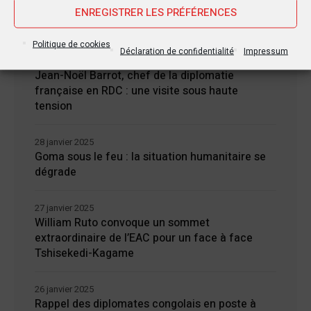
Nouvelles Récentes
ENREGISTRER LES PRÉFÉRENCES
Politique de cookies
Déclaration de confidentialité
Impressum
30 janvier 2025
Jean-Noël Barrot, chef de la diplomatie
française en RDC : une visite sous haute
tension
28 janvier 2025
Goma sous le feu : la situation humanitaire se
dégrade
27 janvier 2025
William Ruto convoque un sommet
extraordinaire de l’EAC pour un face à face
Tshisekedi-Kagame
26 janvier 2025
Rappel des diplomates congolais en poste à