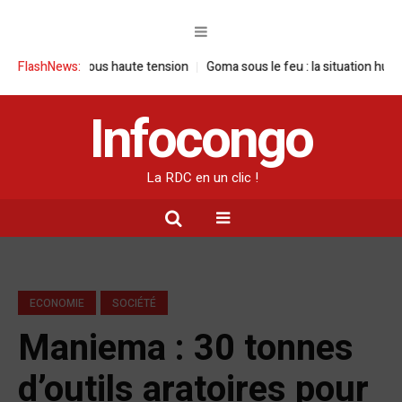
 visite sous haute tension
FlashNews:
Goma sous le feu : la situation humanitaire
Infocongo
La RDC en un clic !
ECONOMIE
SOCIÉTÉ
Maniema : 30 tonnes
d’outils aratoires pour