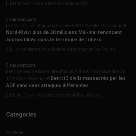
[…] Beni : Le bilan de la dernière attaque ADF...
5 ans Avançons
Les Mai-mai ont attaqué la barrière GRPI à Makeke - Infocongo
À
Nord-Kivu : plus de 30 miliciens Mai-mai renoncent
aux hostilités dans le territoire de Lubero
[…] « Je condamne et je déplore cette situation, les Mai-mai...
5 ans Avançons
Beni : Le bilan de la dernière attaque ADF à Kisima passe de 12 à
Beni :13 civils massacrés par les
17 morts - Infocongo
À
ADF dans deux attaques différentes
[…] Beni :13 civils massacrés par les ADF dans deux...
Categories
Politique