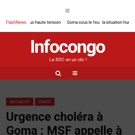
 sous haute tension
FlashNews:
Goma sous le feu : la situation humanitaire se dég
Infocongo
La RDC en un clic !
ACTUALITÉ
SANTÉ
Urgence choléra à
Goma : MSF appelle à