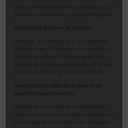
dans la sensibilisation de la population et la
promotion des bonnes pratiques d’hygiène.
Distribution de Matériel Éducatif :
Distribuer des brochures et des dépliants
contenant des informations sur le choléra.
Mettre l’accent sur l’importance de l’eau
potable, de l’hygiène personnelle, du lavage
des mains et de la gestion des déchets.
Sensibilisation dans les Écoles et les
Lieux de Rassemblement :
Intégrer des sessions de sensibilisation
dans les écoles, les marchés, les églises et
autres lieux de rassemblement. Impliquer