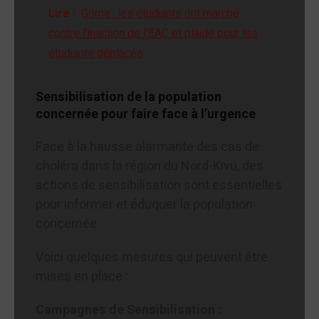
Lire :
Goma : les étudiants ont marché
contre l’inaction de l'EAC et plaidé pour les
étudiants déplacés
Sensibilisation de la population
concernée pour faire face à l’urgence
Face à la hausse alarmante des cas de
choléra dans la région du Nord-Kivu, des
actions de sensibilisation sont essentielles
pour informer et éduquer la population
concernée.
Voici quelques mesures qui peuvent être
mises en place :
Campagnes de Sensibilisation :