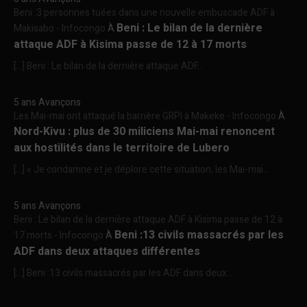
Beni :3 personnes tuées dans une nouvelle embuscade ADF à
Beni : Le bilan de la dernière
Makisabo - Infocongo
À
attaque ADF à Kisima passe de 12 à 17 morts
[…] Beni : Le bilan de la dernière attaque ADF...
5 ans Avançons
Les Mai-mai ont attaqué la barrière GRPI à Makeke - Infocongo
À
Nord-Kivu : plus de 30 miliciens Mai-mai renoncent
aux hostilités dans le territoire de Lubero
[…] « Je condamne et je déplore cette situation, les Mai-mai...
5 ans Avançons
Beni : Le bilan de la dernière attaque ADF à Kisima passe de 12 à
Beni :13 civils massacrés par les
17 morts - Infocongo
À
ADF dans deux attaques différentes
[…] Beni :13 civils massacrés par les ADF dans deux...