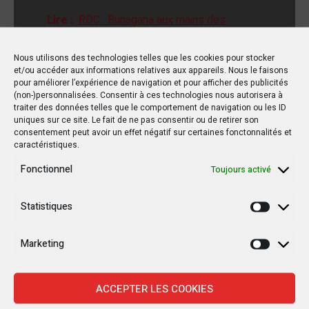
Lire :
RDC : Bunagana aux mains des
terroristes du M23
Nous utilisons des technologies telles que les cookies pour stocker
et/ou accéder aux informations relatives aux appareils. Nous le faisons
pour améliorer l’expérience de navigation et pour afficher des publicités
(non-)personnalisées. Consentir à ces technologies nous autorisera à
En somme, la sensibilisation est un élément clé
traiter des données telles que le comportement de navigation ou les ID
pour prévenir la propagation du choléra et
uniques sur ce site. Le fait de ne pas consentir ou de retirer son
consentement peut avoir un effet négatif sur certaines fonctonnalités et
encourager les comportements sains au sein de la
caractéristiques.
population touchée.
Fonctionnel
Toujours activé
Facebook
Twitter
Email
WhatsApp
Print
Partager
Statistiques
Statisti
Marketing
Marketi
ACCEPTER LES COOKIES