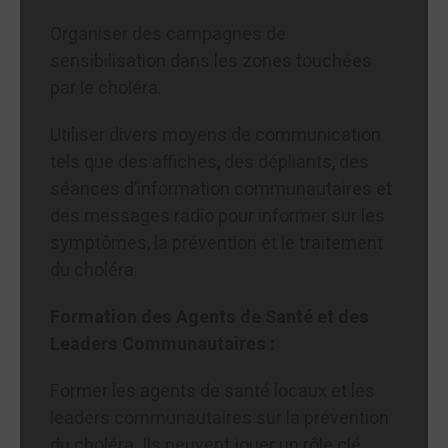
Organiser des campagnes de
sensibilisation dans les zones touchées
par le choléra.
Utiliser divers moyens de communication
tels que des affiches, des dépliants, des
séances d’information communautaires et
des messages radio pour informer sur les
symptômes, la prévention et le traitement
du choléra.
Formation des Agents de Santé et des
Leaders Communautaires :
Former les agents de santé locaux et les
leaders communautaires sur la prévention
du choléra. Ils peuvent jouer un rôle clé