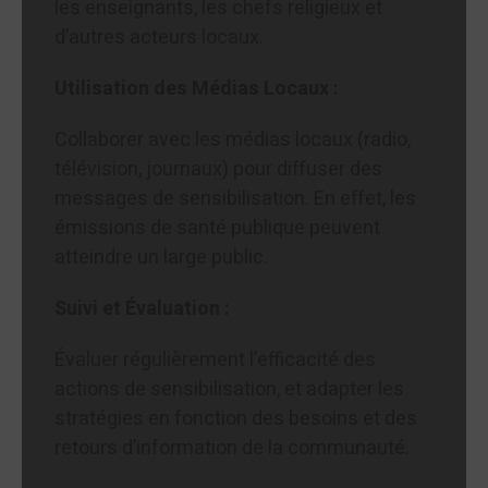
les enseignants, les chefs religieux et
d’autres acteurs locaux.
Utilisation des Médias Locaux :
Collaborer avec les médias locaux (radio,
télévision, journaux) pour diffuser des
messages de sensibilisation. En effet, les
émissions de santé publique peuvent
atteindre un large public.
Suivi et Évaluation :
Évaluer régulièrement l’efficacité des
actions de sensibilisation, et adapter les
stratégies en fonction des besoins et des
retours d’information de la communauté.