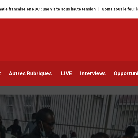
en RDC : une visite sous haute tension
Goma sous le feu : la situation hum
 Mufula poursuivi pour
ements envers l’autorité
’armée
t
Autres Rubriques
LIVE
Interviews
Opportun