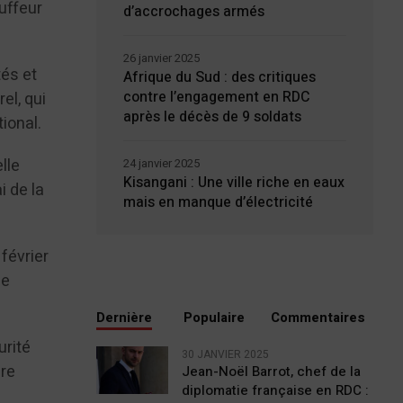
auffeur
d’accrochages armés
26 janvier 2025
tés et
Afrique du Sud : des critiques
contre l’engagement en RDC
el, qui
après le décès de 9 soldats
tional.
lle
24 janvier 2025
Kisangani : Une ville riche en eaux
i de la
mais en manque d’électricité
février
de
Dernière
Populaire
Commentaires
urité
30 JANVIER 2025
ire
Jean-Noël Barrot, chef de la
diplomatie française en RDC :