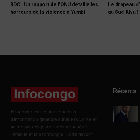
RDC : Un rapport de l’ONU détaille les
Le drapeau d’
horreurs de la violence à Yumbi
au Sud-Kivu !
Récents
Infocongo est un site congolais
d’information générale sur la RDC, créé et
animé par des journalistes attachés à
l’éthique et la déontologie. Notre devoir :