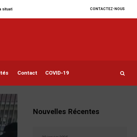
CONTACTEZ-NOUS
anitaire se dégrade
William Ruto convoque un sommet extraordinaire de l
ités
Contact
COVID-19
Nouvelles Récentes