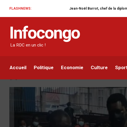
FLASHNEWS:
Jean-Noël Barrot, chef de la diplomatie française 
NON CLASSÉ
Infocongo
Goma : le député Josué
incitation à des manqu
La RDC en un clic !
publique et outrage à l
Accueil
Politique
Economie
Culture
Spor
Infocongo
Par
9 FÉVRIER 2022