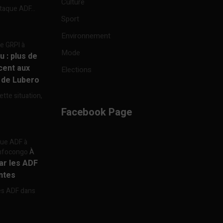
Culture
ttaque ADF...
Sport
Environnement
re GRPI à
Mode
u : plus de
cent aux
Elections
e de Lubero
ette situation,
Facebook Page
aque ADF à
 Infocongo
À
par les ADF
ntes
les ADF dans