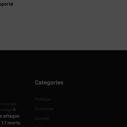
emporté
Categories
Politique
e nouvelle
Economie
focongo
À
re attaque
Société
à 17 morts