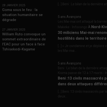
[…] Beni : Le bilan de la dernière a
28 JANVIER 2025
Goma sous le feu : la
situation humanitaire se
5 ans Avançons
dégrade
Les Mai-mai ont attaqué la barriè
Nord-Kiv
Makeke - Infocongo
À
27 JANVIER 2025
30 miliciens Mai-mai renon
William Ruto convoque un
hostilités dans le territoir
sommet extraordinaire de
l’EAC pour un face à face
[…] « Je condamne et je déplore c
Tshisekedi-Kagame
les Mai-mai...
5 ans Avançons
Beni : Le bilan de la dernière att
Kisima passe de 12 à 17 morts -
Beni :13 civils massacrés 
dans deux attaques différe
[…] Beni :13 civils massacrés par 
deux...