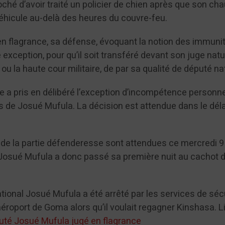
roché d’avoir traité un policier de chien après que son ch
véhicule au-delà des heures du couvre-feu.
en flagrance, sa défense, évoquant la notion des immuni
 exception, pour qu’il soit transféré devant son juge natur
ou la haute cour militaire, de par sa qualité de député na
ire a pris en délibéré l’exception d’incompétence personne
 de Josué Mufula. La décision est attendue dans le déla
 de la partie défenderesse sont attendues ce mercredi 9 
 Josué Mufula a donc passé sa première nuit au cachot 
ational Josué Mufula a été arrêté par les services de séc
’aéroport de Goma alors qu’il voulait regagner Kinshasa. L
puté Josué Mufula jugé en flagrance