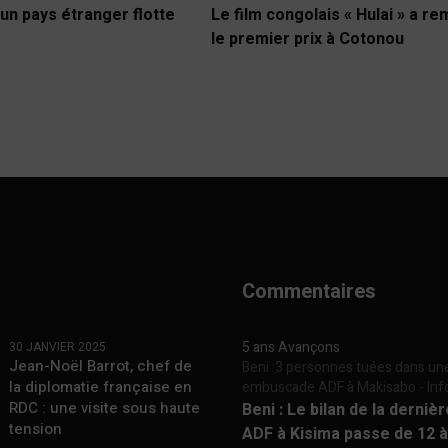
un pays étranger flotte
Le film congolais « Hulai » a r
le premier prix à Cotonou
Commentaires
5 ans Avançons
30 JANVIER 2025
Jean-Noël Barrot, chef de
Beni :3 personnes tuées dans un
la diplomatie française en
embuscade ADF à Makisabo - In
RDC : une visite sous haute
Beni : Le bilan de la derniè
tension
ADF à Kisima passe de 12 