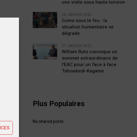
une visite sous haute tension
28 JANVIER 2025
Goma sous le feu : la
situation humanitaire se
dégrade
27 JANVIER 2025
William Ruto convoque un
sommet extraordinaire de
l’EAC pour un face à face
Tshisekedi-Kagame
tiques
Plus Populaires
ting
No shared posts
NCES
STE