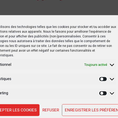
tsApp
Print
Partager
ilisons des technologies telles que les cookies pour stocker et/ou accéder aux
tions relatives aux appareils. Nous le faisons pour améliorer l’expérience de
ion et pour afficher des publicités (non-)personnalisées. Consentir à ces
ogies nous autorisera à traiter des données telles que le comportement de
ion ou les ID uniques sur ce site. Le fait de ne pas consentir ou de retirer son
ement peut avoir un effet négatif sur certaines fonctonnalités et
ristiques.
tionnel
Toujours activé
fuidi Djaffar de Minzoto Wella Wella est mort
stiques
Statis
eting
Marke
EPTER LES COOKIES
REFUSER
ENREGISTRER LES PRÉFÉRE
SUIVANT PO