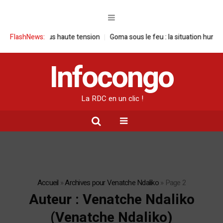
tension
FlashNews:
Goma sous le feu : la situation humanitaire se dégrade
Willi
Infocongo
La RDC en un clic !
Accueil
»
Archives pour Venatche Ndaliko
»
Page 2
Auteur :
Venatche Ndaliko
(Venatche Ndaliko)