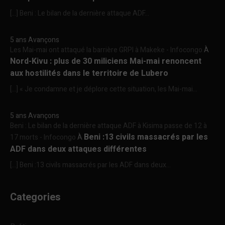
[…] Beni : Le bilan de la dernière attaque ADF...
5 ans Avançons
Les Mai-mai ont attaqué la barrière GRPI à Makeke - Infocongo
À
Nord-Kivu : plus de 30 miliciens Mai-mai renoncent
aux hostilités dans le territoire de Lubero
[…] « Je condamne et je déplore cette situation, les Mai-mai...
5 ans Avançons
Beni : Le bilan de la dernière attaque ADF à Kisima passe de 12 à
Beni :13 civils massacrés par les
17 morts - Infocongo
À
ADF dans deux attaques différentes
[…] Beni :13 civils massacrés par les ADF dans deux...
Categories