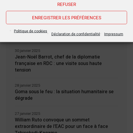
REFUSER
ENREGISTRER LES PRÉFÉRENCES
Nouvelles Récentes
Politique de cookies
Déclaration de confidentialité
Impressum
30 janvier 2025
Jean-Noël Barrot, chef de la diplomatie
française en RDC : une visite sous haute
tension
28 janvier 2025
Goma sous le feu : la situation humanitaire se
dégrade
27 janvier 2025
William Ruto convoque un sommet
extraordinaire de l’EAC pour un face à face