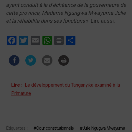
ayant conduit à la d’échéance de la gouverneure de
cette province, Madame Ngungwa Mwayuma Julie
et la réhabilite dans ses fonctions
». Lire aussi:
Facebook
Twitter
Email
WhatsApp
Print
Partager
Lire :
Le développement du Tanganyika examiné à la
Primature
Étiquettes :
Cour constitutionnelle
Julie Ngugwa Mwayuma