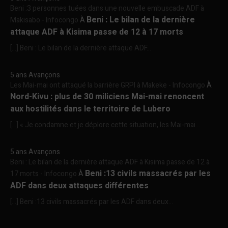
Beni :3 personnes tuées dans une nouvelle embuscade ADF à
Beni : Le bilan de la dernière
Makisabo - Infocongo
À
attaque ADF à Kisima passe de 12 à 17 morts
[…] Beni : Le bilan de la dernière attaque ADF...
5 ans Avançons
Les Mai-mai ont attaqué la barrière GRPI à Makeke - Infocongo
À
Nord-Kivu : plus de 30 miliciens Mai-mai renoncent
aux hostilités dans le territoire de Lubero
[…] « Je condamne et je déplore cette situation, les Mai-mai...
5 ans Avançons
Beni : Le bilan de la dernière attaque ADF à Kisima passe de 12 à
Beni :13 civils massacrés par les
17 morts - Infocongo
À
ADF dans deux attaques différentes
[…] Beni :13 civils massacrés par les ADF dans deux...