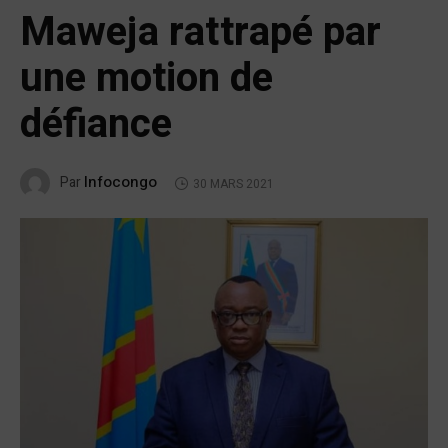
Maweja rattrapé par
une motion de
défiance
Infocongo
Par
30 MARS 2021