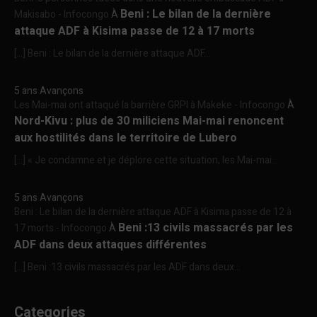
Beni : Le bilan de la dernière
Makisabo - Infocongo
À
attaque ADF à Kisima passe de 12 à 17 morts
[…] Beni : Le bilan de la dernière attaque ADF...
5 ans Avançons
Les Mai-mai ont attaqué la barrière GRPI à Makeke - Infocongo
À
Nord-Kivu : plus de 30 miliciens Mai-mai renoncent
aux hostilités dans le territoire de Lubero
[…] « Je condamne et je déplore cette situation, les Mai-mai...
5 ans Avançons
Beni : Le bilan de la dernière attaque ADF à Kisima passe de 12 à
Beni :13 civils massacrés par les
17 morts - Infocongo
À
ADF dans deux attaques différentes
[…] Beni :13 civils massacrés par les ADF dans deux...
Categories