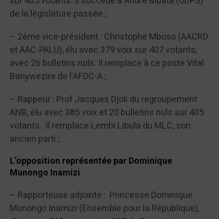
sur 405 votants. Il succède à André Mbata (UDPS)
de la législature passée ;
– 2ème vice-président : Christophe Mboso (AACRD
et AAC-PALU), élu avec 379 voix sur 407 votants,
avec 26 bulletins nuls. Il remplace à ce poste Vital
Banywezire de l’AFDC-A ;
– Rappeur : Prof Jacques Djoli du regroupement
ANB, élu avec 385 voix et 20 bulletins nuls sur 405
votants. Il remplace Lembi Libula du MLC, son
ancien parti ;
L’opposition représentée par Dominique
Munongo Inamizi
– Rapporteuse adjointe : Princesse Dominique
Munongo Inamizi (Ensemble pour la République),