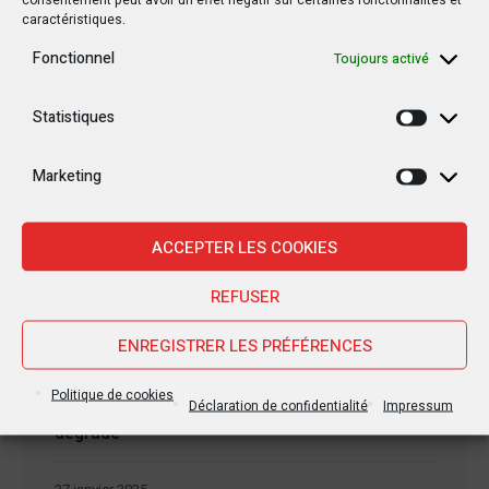
caractéristiques.
Fonctionnel
Toujours activé
Statistiques
Statisti
Nouvelles Récentes
Marketing
Marketi
ACCEPTER LES COOKIES
30 janvier 2025
Jean-Noël Barrot, chef de la diplomatie
REFUSER
française en RDC : une visite sous haute
tension
ENREGISTRER LES PRÉFÉRENCES
28 janvier 2025
Politique de cookies
Déclaration de confidentialité
Impressum
Goma sous le feu : la situation humanitaire se
dégrade