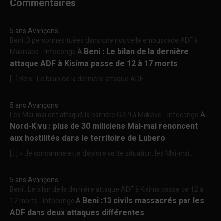
Commentaires
5 ans Avançons
Beni :3 personnes tuées dans une nouvelle embuscade ADF à
Beni : Le bilan de la dernière
Makisabo - Infocongo
À
attaque ADF à Kisima passe de 12 à 17 morts
[…] Beni : Le bilan de la dernière attaque ADF...
5 ans Avançons
Les Mai-mai ont attaqué la barrière GRPI à Makeke - Infocongo
À
Nord-Kivu : plus de 30 miliciens Mai-mai renoncent
aux hostilités dans le territoire de Lubero
[…] « Je condamne et je déplore cette situation, les Mai-mai...
5 ans Avançons
Beni : Le bilan de la dernière attaque ADF à Kisima passe de 12 à
Beni :13 civils massacrés par les
17 morts - Infocongo
À
ADF dans deux attaques différentes