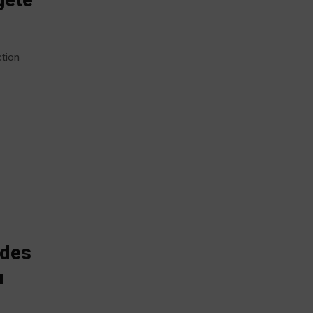
gete
ction
 des
u