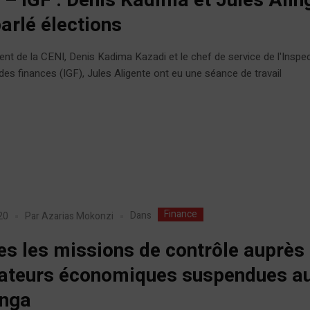
 – IGF : Denis Kadima et Jules Alin
parlé élections
ent de la CENI, Denis Kadima Kazadi et le chef de service de l'Inspe
des finances (IGF), Jules Aligente ont eu une séance de travail
Finance
Dans
20
Par
Azarias Mokonzi
es les missions de contrôle auprès
ateurs économiques suspendues a
nga