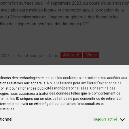
ont refait surface jeudi 14 septembre 2023, au cours d’une émissio
 avec plusieurs médias locaux et internationaux, à l’occasion de la
on du 36e anniversaire de l’Inspection générale des finances les
les de l’Inspection générale des finances (IGF)....
Actualité
Mines
Dans
r 2023
Par
Infocongo
rat chinois : Le gouvernement men
e pas renouveler le permis
ilisons des technologies telles que les cookies pour stocker et/ou accéder aux
tions relatives aux appareils. Nous le faisons pour améliorer l’expérience de
ploitation de la SICOMINES
ion et pour afficher des publicités (non-)personnalisées. Consentir à ces
ogies nous autorisera à traiter des données telles que le comportement de
ion ou les ID uniques sur ce site. Le fait de ne pas consentir ou de retirer son
t le contrat chinois, le gouvernement peut ne pas renouveler l’anné
ement peut avoir un effet négatif sur certaines fonctonnalités et
ristiques.
 le permis d’exploitation de la SICOMINES, a dit Jules Alingete sur T
 L’Inspecteur Général des Finances précise qu’il s’agit des mesure
tionnel
Toujours activé
s pour parvenir à la négociation. « Il n’y a pas que ça. Aujourd’hui, ils