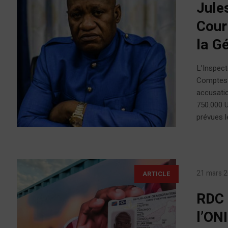
Jule
Cour
la G
L’Inspect
Comptes p
accusatio
750.000 U
prévues le
21 mars 
ARTICLE
RDC 
l’ON