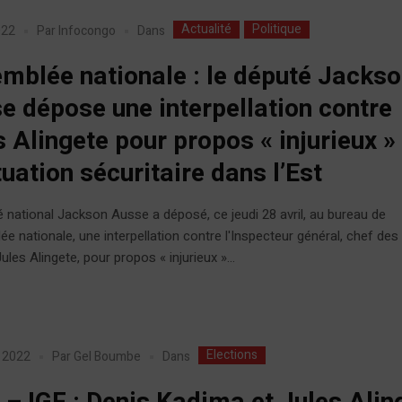
Actualité
Politique
Dans
022
Par
Infocongo
mblée nationale : le député Jacks
e dépose une interpellation contre
s Alingete pour propos « injurieux »
tuation sécuritaire dans l’Est
 national Jackson Ausse a déposé, ce jeudi 28 avril, au bureau de
ée nationale, une interpellation contre l'Inspecteur général, chef des
Jules Alingete, pour propos « injurieux »...
Elections
Dans
r 2022
Par
Gel Boumbe