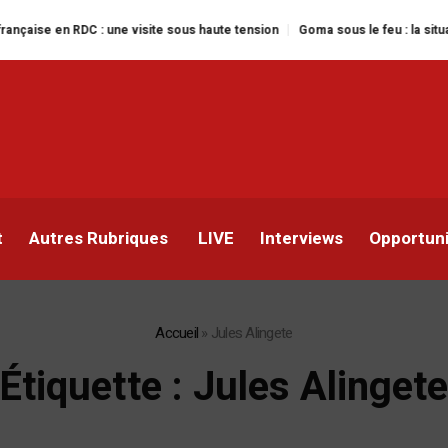
 visite sous haute tension
Goma sous le feu : la situation humanitaire se 
t
Autres Rubriques
LIVE
Interviews
Opportun
Accueil
»
Jules Alingete
Étiquette :
Jules Alinget