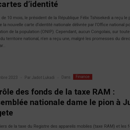
cartes d’identité
ès de 10 mois, le président de la République Félix Tshisekedi a reçu le
 la nouvelle carte d’identité nationale délivrée par l’Office national p
ication de la population (ONIP). Cependant, aucun Congolais, sur toute
 du territoire national, n’en a reçu une, malgré les promesses du dire
r...
Finance
Dans
mbre 2023
Par
Jadot Lukadi
rôle des fonds de la taxe RAM :
semblée nationale dame le pion à J
gete
ers de la taxe du Registre des appareils mobiles (taxe RAM) et les 