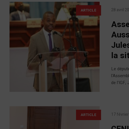
28 avril 2
ARTICLE
Asse
Auss
Jule
la si
Le député
l'Assembl
de l'IGF, 
17 févrie
ARTICLE