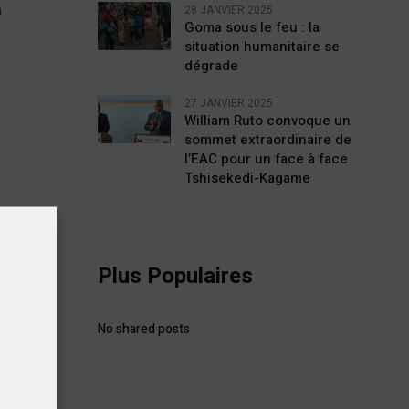
n
28 JANVIER 2025
Goma sous le feu : la
situation humanitaire se
dégrade
27 JANVIER 2025
William Ruto convoque un
sommet extraordinaire de
l’EAC pour un face à face
Tshisekedi-Kagame
ace
Plus Populaires
No shared posts
e
op
s des
 n’ont