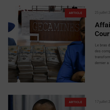
25 juillet
ARTICLE
Affa
Cour
Le bras d
des compt
transfor
dernier a
17 juillet
ARTICLE