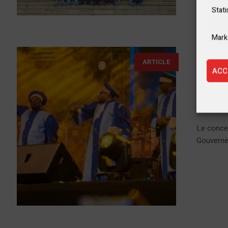
plus d’exo
Stati
Mark
11 juillet
ARTICLE
ACC
RDC 
conc
Le concer
Gouvernem