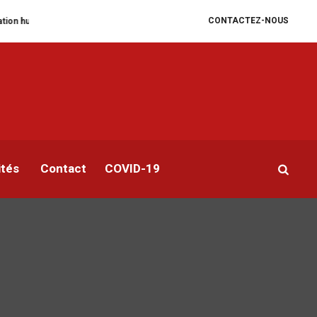
CONTACTEZ-NOUS
dégrade
William Ruto convoque un sommet extraordinaire de l’EAC pour un
ités
Contact
COVID-19
e