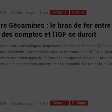
Actualité
Finance
Dans
 2024
Par
Infocongo
ire Gécamines : le bras de fer entre
 des comptes et l’IGF se durcit
e fer entre Jules Alingete, Inspecteur général des finances (IGF), et 
es s’intensifie. Contestant la mission de contrôle de l’IGF à la Gé
mée en prestation payante, la Cour des comptes a convoqué Alinget
 refusé de se présenter, arguant de son immunité. De son côté, la Cou
Actualité
Politique
Dans
 2024
Par
Infocongo