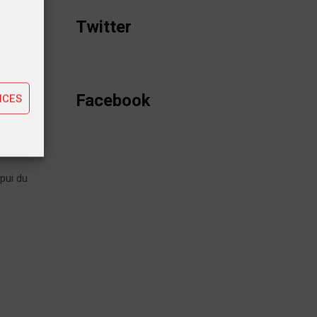
tiques
Twitter
ting
Facebook
NCES
le
pui du