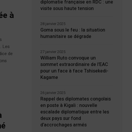
diplomatie française en RDC : une
visite sous haute tension
ée à
28 janvier 2025
Goma sous le feu : la situation
humanitaire se dégrade
s
. Les
27 janvier 2025
dice de
William Ruto convoque un
ions
sommet extraordinaire de l’EAC
pour un face à face Tshisekedi-
Kagame
26 janvier 2025
Rappel des diplomates congolais
en poste à Kigali : nouvelle
escalade diplomatique entre les
à
deux pays sur fond
hé
d’accrochages armés