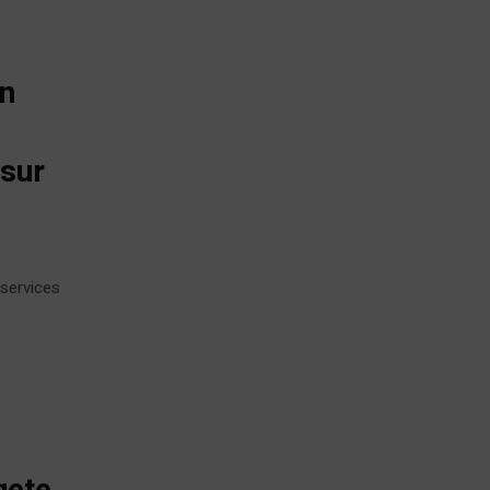
on
 sur
 services