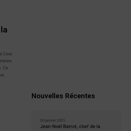
 la
la Cour
camines
e. Ce
r...
Nouvelles Récentes
30 janvier 2025
Jean-Noël Barrot, chef de la