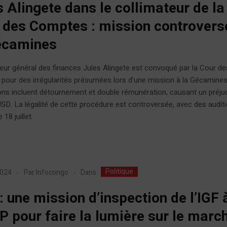
s Alingete dans le collimateur de la
 des Comptes : mission controvers
écamines
eur général des finances Jules Alingete est convoqué par la Cour de
our des irrégularités présumées lors d’une mission à la Gécamines
ns incluent détournement et double rémunération, causant un préju
SD. La légalité de cette procédure est controversée, avec des audit
 18 juillet.
Politique
Dans
2024
Par
Infocongo
: une mission d’inspection de l’IGF 
IP pour faire la lumière sur le marc