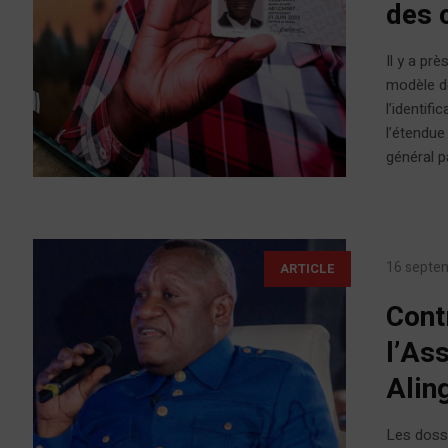
des 
Il y a pr
modèle de
l’identif
l’étendue
général pa
16 septe
ARTICLE
Cont
l’As
Alin
Les dossi