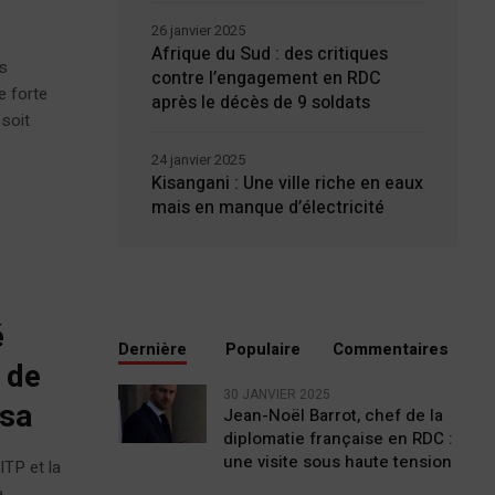
26 janvier 2025
Afrique du Sud : des critiques
es
contre l’engagement en RDC
e forte
après le décès de 9 soldats
 soit
24 janvier 2025
Kisangani : Une ville riche en eaux
mais en manque d’électricité
é
Dernière
Populaire
Commentaires
 de
30 JANVIER 2025
asa
Jean-Noël Barrot, chef de la
diplomatie française en RDC :
une visite sous haute tension
ITP et la
a