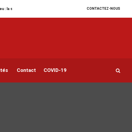
CONTACTEZ-NOUS
nitaire se dégrade
William Ruto convoque un sommet extraordinaire de l’
ités
Contact
COVID-19