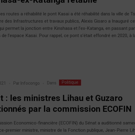
hasa-ex-Katanga rétablie
es routes a réhabilité le pont Kasaï a été réhabilité dans la ville de T
re des Infrastructures et travaux publics, Alexis Gisaro a Inauguré ce
ui permet la jonction entre Kinshasa et l’ex-Katanga, en passant par
 de l’espace Kasaï. Pour rappel, ce pont s’était effondré en 2020, à la
Politique
Dans
021
Par
Infocongo
t : les ministres Lihau et Guzaro
tionnés par la commission ECOFIN
ssion Economico-financière (ECOFIN) du Sénat a auditionné samed
ice-premier ministre, ministre de la Fonction publique, Jean-Pierre Lih