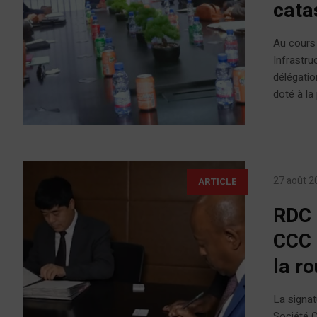
cata
Au cours 
Infrastru
délégatio
doté à la
27 août 2
ARTICLE
RDC 
CCC 
la r
La signat
Société C