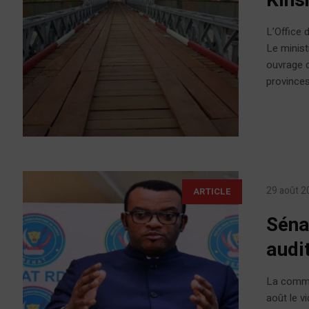
Kins
L’Office d
Le minist
ouvrage q
provinces
29 août 2
ARTICLE
Séna
audi
La commi
août le v