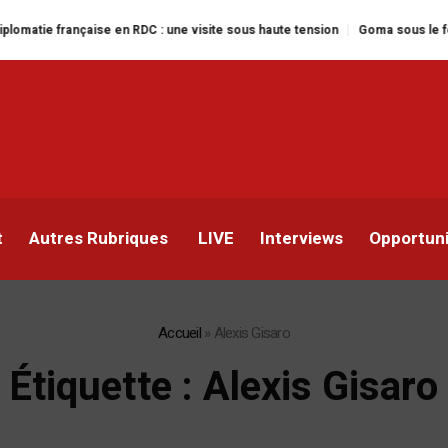
n RDC : une visite sous haute tension
Goma sous le feu : la situation huma
t
Autres Rubriques
LIVE
Interviews
Opportun
Accueil
»
Alexis Gisaro
Étiquette :
Alexis Gisaro