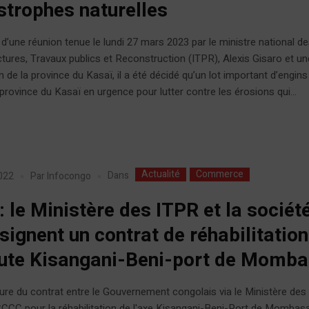
strophes naturelles
d’une réunion tenue le lundi 27 mars 2023 par le ministre national d
ctures, Travaux publics et Reconstruction (ITPR), Alexis Gisaro et un
n de la province du Kasaï, il a été décidé qu’un lot important d’engins
 province du Kasaï en urgence pour lutter contre les érosions qui...
Actualité
Commerce
Dans
022
Par
Infocongo
: le Ministère des ITPR et la sociét
signent un contrat de réhabilitation
oute Kisangani-Beni-port de Momb
ure du contrat entre le Gouvernement congolais via le Ministère des 
CCC pour la réhabilitation de l'axe Kisangani-Beni-Port de Mombas