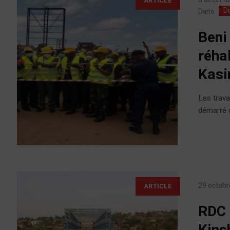
ARTICLE
D
Dans
Beni
réha
Kasi
Les trava
démarré c
29 octobr
ARTICLE
RDC :