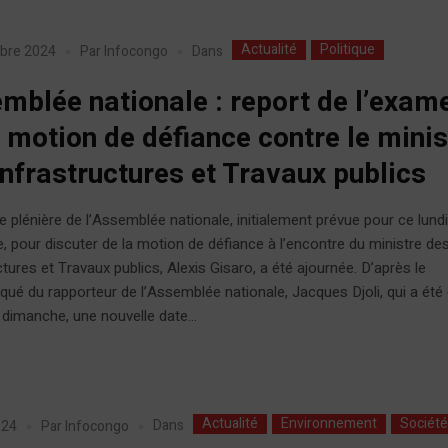
Actualité
Politique
Dans
bre 2024
Par
Infocongo
mblée nationale : report de l’exam
a motion de défiance contre le minis
Infrastructures et Travaux publics
 plénière de l’Assemblée nationale, initialement prévue pour ce lund
 pour discuter de la motion de défiance à l’encontre du ministre de
ctures et Travaux publics, Alexis Gisaro, a été ajournée. D’après le
é du rapporteur de l’Assemblée nationale, Jacques Djoli, qui a été 
 dimanche, une nouvelle date...
Actualité
Environnement
Sociét
Dans
2024
Par
Infocongo