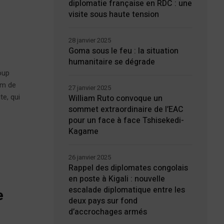
diplomatie française en RDC : une
visite sous haute tension
28 janvier 2025
Goma sous le feu : la situation
humanitaire se dégrade
oup
km de
27 janvier 2025
te, qui
William Ruto convoque un
sommet extraordinaire de l’EAC
pour un face à face Tshisekedi-
Kagame
26 janvier 2025
Rappel des diplomates congolais
en poste à Kigali : nouvelle
escalade diplomatique entre les
e
deux pays sur fond
d’accrochages armés