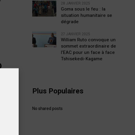
28 JANVIER 2025
Goma sous le feu : la
situation humanitaire se
dégrade
27 JANVIER 2025
William Ruto convoque un
sommet extraordinaire de
l’EAC pour un face à face
Tshisekedi-Kagame
O
oute
Plus Populaires
la route
No shared posts