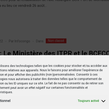
a eu lieu ce vendredi 26 août...
Non classé
Dans
22
Par
Infocongo
: Le Ministère des ITPR et le BCEC
agent pour la réhabilitation de la r
ilisons des technologies telles que les cookies pour stocker et/ou accéder aux
nga-Kalamba Mbuji
tions relatives aux appareils. Nous le faisons pour améliorer l’expérience de
ion et pour afficher des publicités (non-)personnalisées. Consentir à ces
ogies nous autorisera à traiter des données telles que le comportement de
Ministère des ITPR et le BCECO s’engagent pour la réhabilitation de 
ion ou les ID uniques sur ce site. Le fait de ne pas consentir ou de retirer son
Kalamba Mbuji...
ement peut avoir un effet négatif sur certaines fonctonnalités et
ristiques.
tionnel
Toujours activé