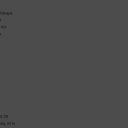
shikapa.
t
 les
...
i 28
au, et le