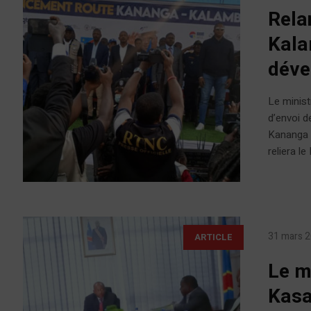
Rela
Kala
déve
Le minist
d’envoi d
Kananga (
reliera le
31 mars 
ARTICLE
Le m
Kasa