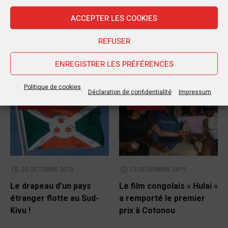
Mukwege dénonce l’hypocrisie de l’Union
Européenne
ACCEPTER LES COOKIES
REFUSER
ENREGISTRER LES PRÉFÉRENCES
Autres postes
Politique de cookies
Déclaration de confidentialité
Impressum
POLITIQUE
CULTURE
20 OCTOBRE 2019
13 DÉCEMBRE 2019
Le drapeau d’un pays
Le film congolais « Hulai »
étranger flotte au Sud-
a remporté le premier
Kivu !
prix à Cotonou