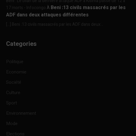
Beni : Le bilan de la dernière attaque ADF à Kisima passe de 12 à
Beni :13 civils massacrés par les
17 morts - Infocongo
À
ADF dans deux attaques différentes
[…] Beni :13 civils massacrés par les ADF dans deux...
Categories
Politique
Economie
Société
Culture
Sport
Environnement
Mode
Elections