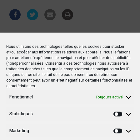
Nous utilisons des technologies telles que les cookies pour stocker
Étiquettes :
Etats-Unis
FDLR
France
et/ou accéder aux informations relatives aux appareils. Nous le faisons
pour améliorer l’expérience de navigation et pour afficher des publicités
Grande Bretagne
M23
Sanctions de l'ONU
(non-)personnalisées. Consentir à ces technologies nous autorisera à
traiter des données telles que le comportement de navigation ou les ID
uniques sur ce site. Le fait de ne pas consentir ou de retirer son
consentement peut avoir un effet négatif sur certaines fonctonnalités et
caractéristiques.
PRÉCÉDENT POSTE
Fonctionnel
Toujours activé
Goma : Paradis le jour, enfer la nuit
Statistiques
Statisti
SUIVANT POSTE
Marketing
Accord UE-Rwanda sur les minerais : Denis
Marketi