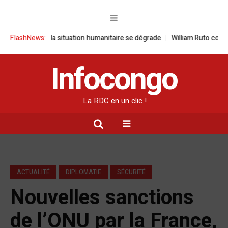
 : la situation humanitaire se dégrade
FlashNews:
William Ruto convoque un somme
Infocongo
La RDC en un clic !
ACTUALITÉ
DIPLOMATIE
SÉCURITÉ
Nouvelles sanctions
de l’ONU par la France,