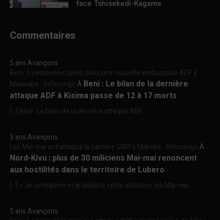
face Tshisekedi-Kagame
Commentaires
5 ans Avançons
Beni :3 personnes tuées dans une nouvelle embuscade ADF à
Beni : Le bilan de la dernière
Makisabo - Infocongo
À
attaque ADF à Kisima passe de 12 à 17 morts
[…] Beni : Le bilan de la dernière attaque ADF...
5 ans Avançons
Les Mai-mai ont attaqué la barrière GRPI à Makeke - Infocongo
À
Nord-Kivu : plus de 30 miliciens Mai-mai renoncent
aux hostilités dans le territoire de Lubero
[…] « Je condamne et je déplore cette situation, les Mai-mai...
5 ans Avançons