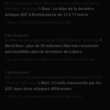
Beni :3 personnes tuées dans une nouvelle embuscade ADF à
Beni : Le bilan de la dernière
Makisabo - Infocongo
À
attaque ADF à Kisima passe de 12 à 17 morts
[…] Beni : Le bilan de la dernière attaque ADF...
5 ans Avançons
Les Mai-mai ont attaqué la barrière GRPI à Makeke - Infocongo
À
Nord-Kivu : plus de 30 miliciens Mai-mai renoncent
aux hostilités dans le territoire de Lubero
[…] « Je condamne et je déplore cette situation, les Mai-mai...
5 ans Avançons
Beni : Le bilan de la dernière attaque ADF à Kisima passe de 12 à
Beni :13 civils massacrés par les
17 morts - Infocongo
À
ADF dans deux attaques différentes
[…] Beni :13 civils massacrés par les ADF dans deux...