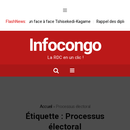
à face Tshisekedi-Kagame
FlashNews:
Rappel des diplomates congolais en poste à 
Infocongo
La RDC en un clic !
Accueil
»
Processus électoral
Étiquette :
Processus
électoral