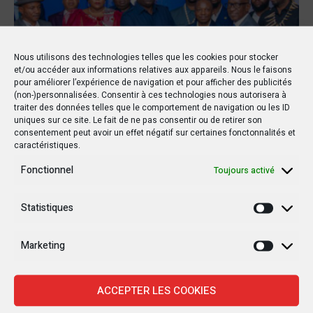
Nous utilisons des technologies telles que les cookies pour stocker
et/ou accéder aux informations relatives aux appareils. Nous le faisons
pour améliorer l’expérience de navigation et pour afficher des publicités
(non-)personnalisées. Consentir à ces technologies nous autorisera à
traiter des données telles que le comportement de navigation ou les ID
uniques sur ce site. Le fait de ne pas consentir ou de retirer son
consentement peut avoir un effet négatif sur certaines fonctonnalités et
caractéristiques.
Fonctionnel
Toujours activé
Statistiques
Statisti
Elections
Dans
9 novembre 2022
Par
Gel Boumbe
Marketing
Les populations du Nord et
Marketi
Sud-Kivu et de l’Ituri rassurées
ACCEPTER LES COOKIES
de leur participation au