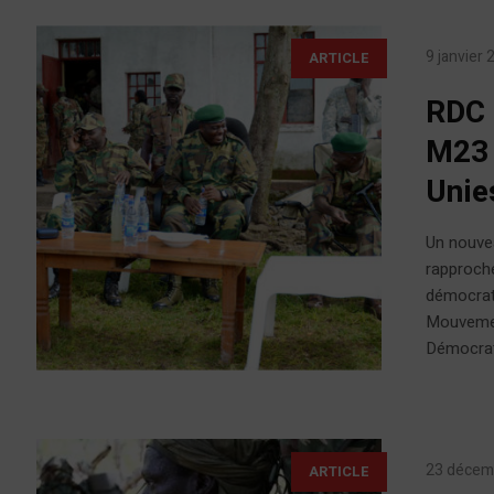
9 janvier
ARTICLE
RDC 
M23 
Unie
Un nouvea
rapproch
démocrat
Mouvement
Démocrati
23 décem
ARTICLE