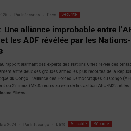
Sécurité
Dans
 2025
Par
Infocongo
: Une alliance improbable entre l’A
et les ADF révélée par les Nations
s
u rapport alarmant des experts des Nations Unies révèle des tentat
ement entre deux des groupes armés les plus redoutés de la Républ
ique du Congo : l’Alliance des Forces Démocratiques du Congo (AFD
 du 23 mars (M23), réunis au sein de la coalition AFC-M23, et les
ques Alliées...
Actualité
Sécurité
Dans
bre 2024
Par
Infocongo