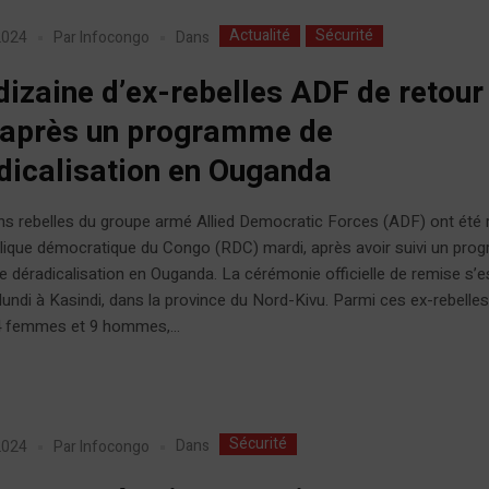
Actualité
Sécurité
Dans
 2024
Par
Infocongo
dizaine d’ex-rebelles ADF de retour
après un programme de
dicalisation en Ouganda
ns rebelles du groupe armé Allied Democratic Forces (ADF) ont été 
lique démocratique du Congo (RDC) mardi, après avoir suivi un pr
de déradicalisation en Ouganda. La cérémonie officielle de remise s’e
lundi à Kasindi, dans la province du Nord-Kivu. Parmi ces ex-rebelles
 femmes et 9 hommes,...
Sécurité
Dans
 2024
Par
Infocongo