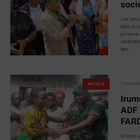
socié
Les struc
dans la s
province 
caractéri
des...
2 novemb
ARTICLE
Irum
ADF 
FARD
Environ u