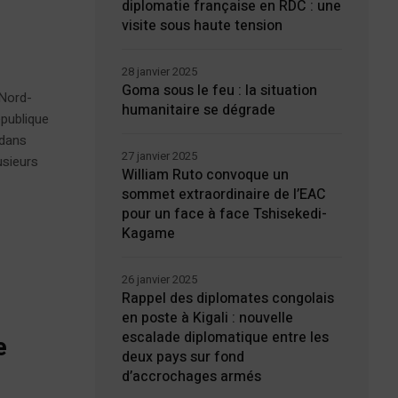
diplomatie française en RDC : une
visite sous haute tension
28 janvier 2025
Goma sous le feu : la situation
 Nord-
humanitaire se dégrade
épublique
 dans
27 janvier 2025
usieurs
William Ruto convoque un
sommet extraordinaire de l’EAC
pour un face à face Tshisekedi-
Kagame
26 janvier 2025
Rappel des diplomates congolais
en poste à Kigali : nouvelle
escalade diplomatique entre les
e
deux pays sur fond
d’accrochages armés