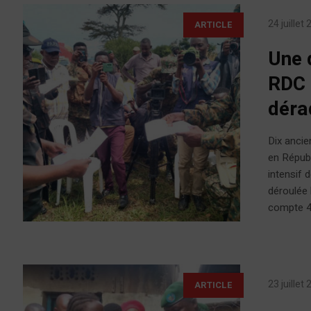
24 juillet
ARTICLE
Une 
RDC 
déra
Dix ancie
en Répub
intensif 
déroulée 
compte 4
23 juillet
ARTICLE