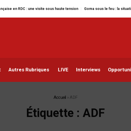
isite sous haute tension
Goma sous le feu : la situation humanitaire se dé
t
Autres Rubriques
LIVE
Interviews
Opportun
Accueil
»
ADF
Étiquette :
ADF