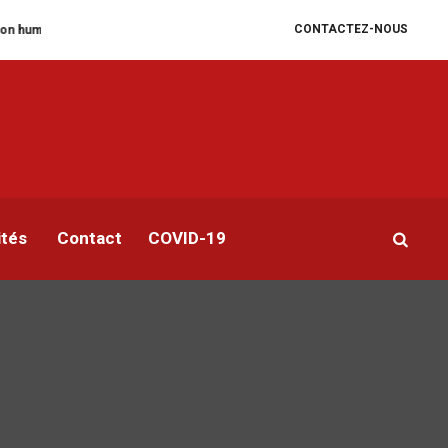
CONTACTEZ-NOUS
grade
William Ruto convoque un sommet extraordinaire de l’EAC pour un f
ités
Contact
COVID-19