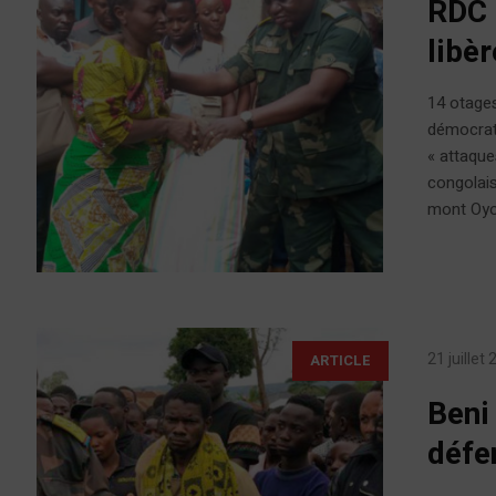
RDC 
libè
14 otages
démocrati
« attaqu
congolai
mont Oyo
21 juillet
ARTICLE
Beni
défe