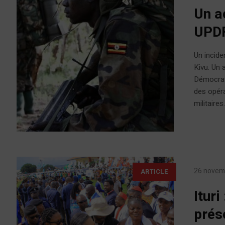
Un a
UPDF
Un incide
Kivu. Un 
Démocrat
des opéra
militaires.
26 novem
ARTICLE
Ituri
prés