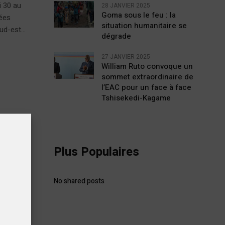
i 30 au
28 JANVIER 2025
Goma sous le feu : la
lées
situation humanitaire se
d-est...
dégrade
27 JANVIER 2025
William Ruto convoque un
sommet extraordinaire de
l’EAC pour un face à face
Tshisekedi-Kagame
Plus Populaires
 est
No shared posts
c son
avail de
rité