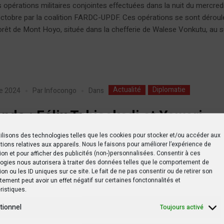
s opérations militaires conjointes effectuées dans la nuit du mercred
octobre par la coalition FARDC-UPDF. Ces opérations se sont dérou
orêt de Mont Hoyo, située dans la chefferie de Walese Vonkutu, au su
Actualité
Diplomatie
Dans
e 2024
Par
Infocongo
nda : Félix Tshisekedi et Yoweri
veni échangent sur la situation
ilisons des technologies telles que les cookies pour stocker et/ou accéder aux
tions relatives aux appareils. Nous le faisons pour améliorer l’expérience de
ritaire dans l’est de la RDC
ion et pour afficher des publicités (non-)personnalisées. Consentir à ces
ogies nous autorisera à traiter des données telles que le comportement de
ion ou les ID uniques sur ce site. Le fait de ne pas consentir ou de retirer son
isekedi, le président de la République démocratique du Congo (RDC),
ement peut avoir un effet négatif sur certaines fonctonnalités et
 Entebbe en Ouganda ce mercredi 30 octobre pour une rencontre ave
ristiques.
 ougandais à la State House. La visite comprend une session de tr
tionnel
Toujours activé
heures entre FélixTshisekedi et Yoweri Museveni, centrée sur la sécu
 de la...