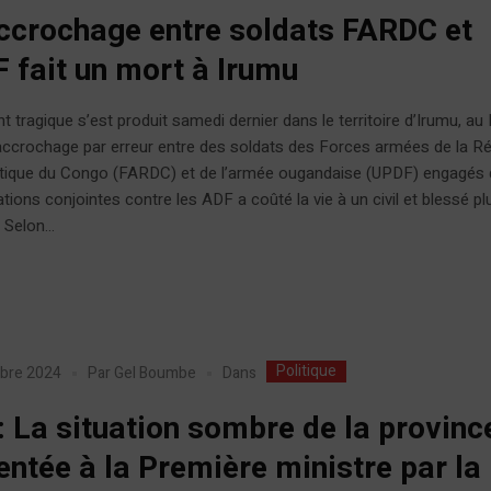
ccrochage entre soldats FARDC et
 fait un mort à Irumu
nt tragique s’est produit samedi dernier dans le territoire d’Irumu, au
accrochage par erreur entre des soldats des Forces armées de la R
ique du Congo (FARDC) et de l’armée ougandaise (UPDF) engagés
tions conjointes contre les ADF a coûté la vie à un civil et blessé pl
 Selon...
Politique
Dans
bre 2024
Par
Gel Boumbe
 : La situation sombre de la provinc
entée à la Première ministre par la