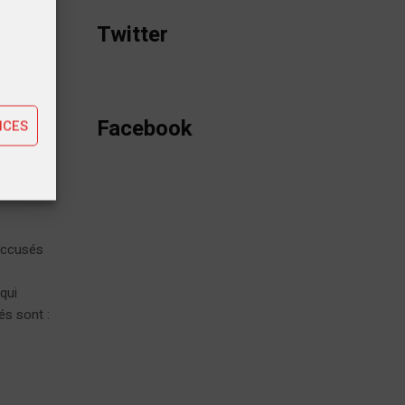
tiques
Twitter
ting
Facebook
NCES
idus
 accusés
 qui
és sont :