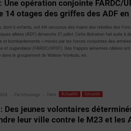
: Une opération conjointe FARDC/
re 14 otages des griffes des ADF en 
, dont 6 enfants, ont été secourus des mains des rebelles des For
ques alliées (ADF) dimanche 21 juillet. Cette libération fait suite à d
es et bombardements » menés par les forces conjointes des armée
se et ougandaise (FARDC/UPDF). Des frappes aériennes ciblées ont 
 dans le groupement de Walese-Vonkutu, en...
Actualité
Sécurité
Dans
 2024
Par
Infocongo
 : Des jeunes volontaires déterminé
ndre leur ville contre le M23 et les