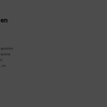
 en
rapatriés
ogramme
st
, on