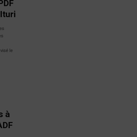
UPDF
Ituri
ces
es
s
visé le
s à
 ADF