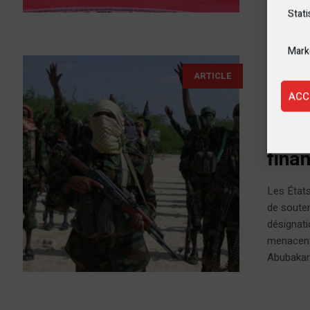
Stati
Mark
24 juillet
ARTICLE
ACC
Les 
liés 
fina
Les États
de souteni
désignatio
menacent 
Abubakar 