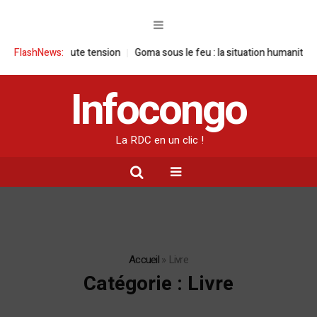
ension
FlashNews:
Goma sous le feu : la situation humanitaire se dégrade
Willia
Infocongo
La RDC en un clic !
Accueil
»
Livre
Catégorie :
Livre