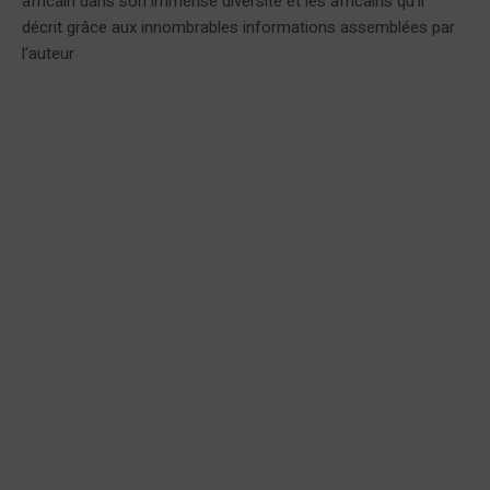
africain dans son immense diversité et les africains qu’il
décrit grâce aux innombrables informations assemblées par
l’auteur