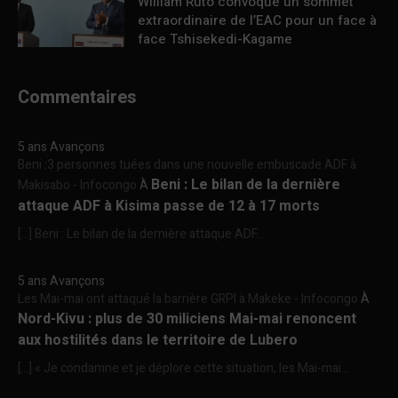
William Ruto convoque un sommet
extraordinaire de l’EAC pour un face à
face Tshisekedi-Kagame
Commentaires
5 ans Avançons
Beni :3 personnes tuées dans une nouvelle embuscade ADF à
Beni : Le bilan de la dernière
Makisabo - Infocongo
À
attaque ADF à Kisima passe de 12 à 17 morts
[…] Beni : Le bilan de la dernière attaque ADF...
5 ans Avançons
Les Mai-mai ont attaqué la barrière GRPI à Makeke - Infocongo
À
Nord-Kivu : plus de 30 miliciens Mai-mai renoncent
aux hostilités dans le territoire de Lubero
[…] « Je condamne et je déplore cette situation, les Mai-mai...