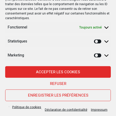
Livre
Dans
22 mai 2019
Par
Infocongo
traiter des données telles que le comportement de navigation ou les ID
uniques sur ce site. Le fait de ne pas consentir ou de retirer son
consentement peut avoir un effet négatif sur certaines fonctonnalités et
Chantal Kanyimbo porte sur les
caractéristiques.
fonts baptismaux « Les
Fonctionnel
Toujours activé
femmes de Pakadjuma »
Statistiques
Statisti
Ange Kasongo Adihe est son nom. Cette jeune journaliste est
l’auteure de » Les femmes de Pakadjuma », l’ouvrage porté
Marketing
Marketi
sur fonts baptismaux ce mardi 21 mai 2019, à l’Institut
Facultaire des sciences de l’information et de la
ACCEPTER LES COOKIES
communication de Kinshasa (Ifasic). Le choix de ce site
universitaire pour abriter la cérémonie du bâptème de son...
REFUSER
ENREGISTRER LES PRÉFÉRENCES
Politique de cookies
ARTICLE
Déclaration de confidentialité
Impressum