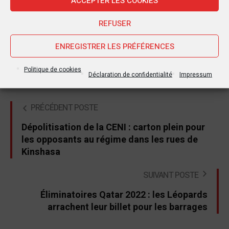
ACCEPTER LES COOKIES
Étiquettes :
CENI
Emmanuel Ramazani Shadary
FCC
Félix Tshisekedi
Francine Muyumba
REFUSER
Marche du Bloc patriotique
Martin Fayulu
PPRD
ENREGISTRER LES PRÉFÉRENCES
Raymond Tshibanda
Politique de cookies
Déclaration de confidentialité
Impressum
PRÉCÉDENT POSTE
Dépolitisation de la CENI : carton plein pour
les opposants au régime dans les rues de
Kinshasa
SUIVANT POSTE
Éliminatoires Qatar 2022 : les Léopards
arrachent leur billet pour les barrages