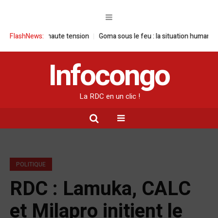
 haute tension
FlashNews:
Goma sous le feu : la situation humanitaire se dégrade
Infocongo
La RDC en un clic !
POLITIQUE
RDC : Lamuka, CALC
et Milapro initient le