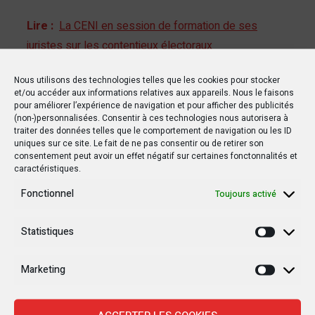
Lire :
La CENI en session de formation de ses
juristes sur les contentieux électoraux
Nous utilisons des technologies telles que les cookies pour stocker
D’autres groupes de manifestants appelaient au
et/ou accéder aux informations relatives aux appareils. Nous le faisons
pour améliorer l’expérience de navigation et pour afficher des publicités
retour au pouvoir de l’ancien président Joseph
(non-)personnalisées. Consentir à ces technologies nous autorisera à
Kabila qui a gouverné la RDC de janvier 2001 à
traiter des données telles que le comportement de navigation ou les ID
uniques sur ce site. Le fait de ne pas consentir ou de retirer son
janvier 2019.
consentement peut avoir un effet négatif sur certaines fonctonnalités et
caractéristiques.
Facebook
Twitter
Email
WhatsApp
Print
Partager
Fonctionnel
Toujours activé
Statistiques
Statisti
Marketing
Marketi