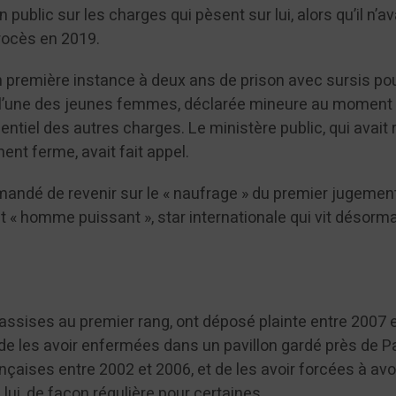
 public sur les charges qui pèsent sur lui, alors qu’il n’av
rocès en 2019.
n première instance à deux ans de prison avec sursis po
ur l’une des jeunes femmes, déclarée mineure au moment
ssentiel des autres charges. Le ministère public, qui avait 
nt ferme, avait fait appel.
mandé de revenir sur le « naufrage » du premier jugemen
 « homme puissant », star internationale qui vit désorm
assises au premier rang, ont déposé plainte entre 2007 
de les avoir enfermées dans un pavillon gardé près de Pa
nçaises entre 2002 et 2006, et de les avoir forcées à avo
lui, de façon régulière pour certaines.