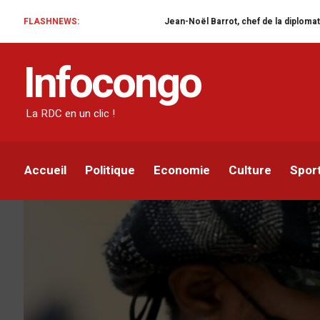
FLASHNEWS:
Jean-Noël Barrot, chef de la diplomatie française en RD
ACTUALITÉ
MUSIQUE
SOCIÉTÉ
Infocongo
France : 8 ans de priso
Olomidé
La RDC en un clic !
Infocongo
Par
26 OCTOBRE 2021
Accueil
Politique
Economie
Culture
Spor