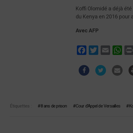
Koffi Olomidé a déjà été
du Kenya en 2016 pour a
Avec AFP
Facebook
Twitter
Email
Wha
Étiquettes :
8 ans de prison
Cour d'Appel de Versailles
Ko