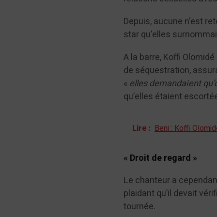
Depuis, aucune n’est re
star qu’elles surnommaien
A la barre, Koffi Olomid
de séquestration, assura
«
elles demandaient qu’
qu’elles étaient escortée
Lire :
Beni : Koffi Olomi
« Droit de regard »
Le chanteur a cependant r
plaidant qu’il devait vér
tournée.