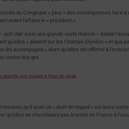
tournée au Congo par « peur » des conséquences face à
t avant l’affaire le « président ».
é – pull clair sous une grande veste marron – balaie l’acc
nt qu’elles « allaient sur les Champs-Elysées » et que pa
on les accompagne
», alors qu’elles ont affirmé à l’instruc
s contre leur gré.
de apporte son soutien à l'état de siège
econnu qu’il avait un « droit de regard » sur leurs sortie
ifier qu’elles ne cherchaient pas à rester en France à l’iss