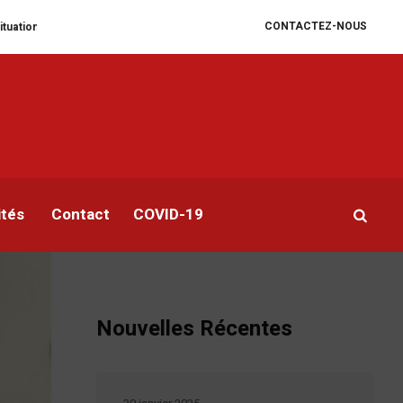
CONTACTEZ-NOUS
re se dégrade
William Ruto convoque un sommet extraordinaire de l’EAC 
ités
Contact
COVID-19
Nouvelles Récentes