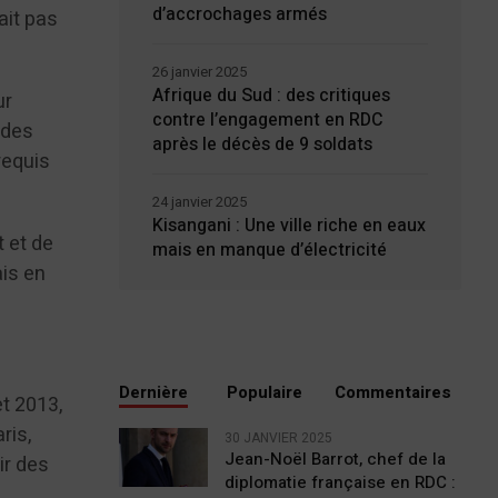
d’accrochages armés
ait pas
26 janvier 2025
Afrique du Sud : des critiques
ur
contre l’engagement en RDC
 des
après le décès de 9 soldats
requis
24 janvier 2025
Kisangani : Une ville riche en eaux
t et de
mais en manque d’électricité
ais en
Dernière
Populaire
Commentaires
et 2013,
ris,
30 JANVIER 2025
Jean-Noël Barrot, chef de la
ir des
diplomatie française en RDC :