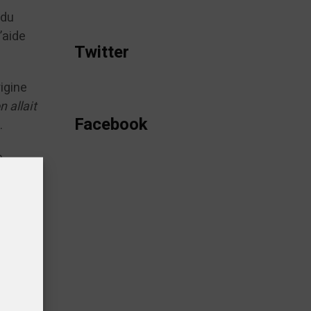
 du
’aide
Twitter
rigine
 allait
Facebook
.
e
our les
’est
 ?