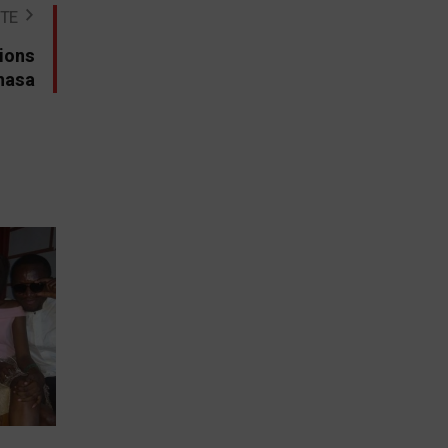
STE
ions
shasa