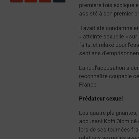
première fois expliqué en
assisté à son premier p
Il avait été condamné e
« atteinte sexuelle » s
faits, et relaxé pour l’e
sept ans d’emprisonneme
Lundi, l’accusation a de
reconnaître coupable cet
France.
Prédateur sexuel
Les quatre plaignantes, 
accusant Koffi Olomidé 
lors de ses tournées fra
relations sexuelles avec 