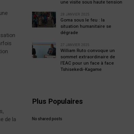
une visite sous haute tension
 une
28 JANVIER 2025
Goma sous le feu : la
situation humanitaire se
dégrade
usation
rfois
27 JANVIER 2025
William Ruto convoque un
tion
sommet extraordinaire de
l’EAC pour un face à face
Tshisekedi-Kagame
Plus Populaires
s,
ue de la
No shared posts