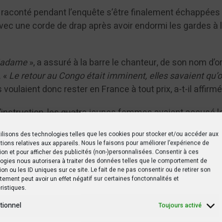
 raconté pendant l’enquête s’être finalement échappées
vec une corde de drap après avoir endormi les gardes à l
 Madame
», a assuré à la barre le chanteur, de son nom d’o
 «
Le retour au Congo était imminent, elles savaient qu’on
 voulaient donc rester en France à tout prix, a-t-il affirmé
d’instruction, les quatre jeunes femmes avaient accusé l
ir parfois à l’hôtel, parfois en studio d’enregistrement, p
ilisons des technologies telles que les cookies pour stocker et/ou accéder aux
rts sexuels avec lui.
tions relatives aux appareils. Nous le faisons pour améliorer l’expérience de
ion et pour afficher des publicités (non-)personnalisées. Consentir à ces
ogies nous autorisera à traiter des données telles que le comportement de
ion ou les ID uniques sur ce site. Le fait de ne pas consentir ou de retirer son
ement peut avoir un effet négatif sur certaines fonctonnalités et
aux
», «
à aucun moment je n’étais seul avec ces filles
», s
ristiques.
dé. «
Comment vous pouvez faire l’amour dans un studio
tionnel
Toujours activé
ngénieurs du son, il y a des assistants
… », a-t-il lancé.