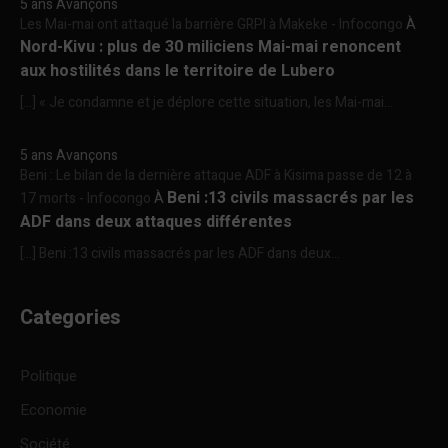
5 ans Avançons
Les Mai-mai ont attaqué la barrière GRPI à Makeke - Infocongo
À
Nord-Kivu : plus de 30 miliciens Mai-mai renoncent
aux hostilités dans le territoire de Lubero
[…] « Je condamne et je déplore cette situation, les Mai-mai...
5 ans Avançons
Beni : Le bilan de la dernière attaque ADF à Kisima passe de 12 à
Beni :13 civils massacrés par les
17 morts - Infocongo
À
ADF dans deux attaques différentes
[…] Beni :13 civils massacrés par les ADF dans deux...
Categories
Politique
Economie
Société