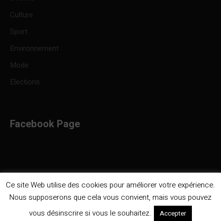
Culture
Sport
Environnement
Mode
Elections
Facebook Page
Ce site Web utilise des cookies pour améliorer votre expérience.
Nous supposerons que cela vous convient, mais vous pouvez
Politique de confidentialité
/ Infocongo © 2023 / Tous droits
vous désinscrire si vous le souhaitez.
Accepter