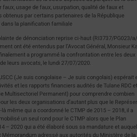
faux, usage de faux, usurpation, qualité de faux et
obtenus par certains partenaires de la République
ans la planification familiale
 plainte de dénonciation reprise ci-haut (RI3737/PG023/a
ment ont été entendus par l’Avocat Général, Monsieur K
finalement a programmé la confrontation entre les deux
e leurs avocats, le lundi 27/07/2020.
 JSCC (Je suis congolaise – Je suis congolais) espérait 
tivités et les rapports financiers audités de Tulane RDC e
e Multisectoriel Permanent) pour comprendre combien
pour les deux organisations d’autant plus que le Représe
i-là même qui a coordonné le CTMP de 2015 – 2018, il a
mobilisé un seul rond pour le CTMP alors que le Plan
4 – 2020 qui a été élaboré sous sa mandature et auquel i
nt Mémorandum adressé aux autorités du Ministère de la