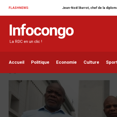
FLASHNEWS:
Jean-Noël Barrot, chef de la diplomatie française en RD
SOCIÉTÉ
Infocongo
L’Ong « Je suis congola
accuse l’Avocat Génér
La RDC en un clic !
partialité
Accueil
Politique
Economie
Culture
Spor
Infocongo
Par
29 JUILLET 2020