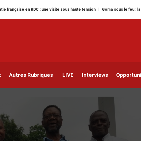
C : une visite sous haute tension
Goma sous le feu : la situation humanita
ise, Je suis congolais »
al Kalonda Djongambolo d
t
Autres Rubriques
LIVE
Interviews
Opportun