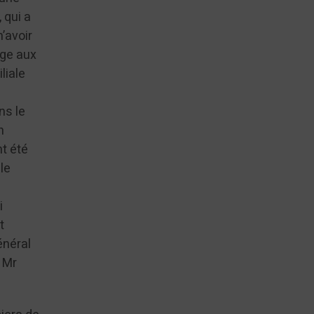
 qui a
’avoir
ige aux
liale
ns le
n
t été
le
i
t
énéral
, Mr