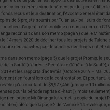
ga refuse de publier les rapports des activités et finan
anisations gérées simultanément par lui, pour édifier le
 fonds reçus et leur destination, l’Avocat General était d
s copies de 6 projets soumis par Tulan aux bailleurs de fo
de combien d’argent a été mobilisé ou non au nom du CT
anga reconnait dans son memo (page 9) que le Ministèr
 le 14 mars 2020 de décliner tous les projets de Tulane 
la nature des activités pour lesquelles ces fonds ont été
me dans son memo (page 5) que le projet Promis, le seu
e de la Santé (d’après le Secrétaire Général à la Santé), 
2019 et les rapports d’activités (Octobre 2019 – Mai 20
olument rien fourni lors de la confrontation. Et pourtant, l
 révèle qu’un montant de $9,977,466 (presque 10 million
pensés pour la période reprise ci-haut (7 mois seulement).
xige rien lorsque Mr Binanga lui remet la copie du projet 
ciation) alors que la page 2 de l’Annexe 14 révèle que, 