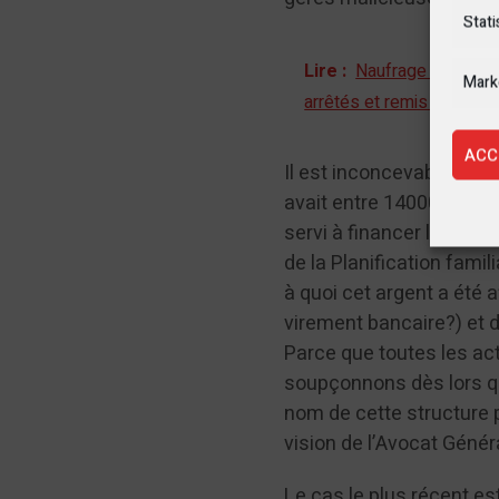
Stati
Lire :
Naufrage du MV Me
Mark
arrêtés et remis à la just
ACC
Il est inconcevable qu’il
avait entre 14000 et 16
servi à financer les act
de la Planification fami
à quoi cet argent a été a
virement bancaire?) et 
Parce que toutes les act
soupçonnons dès lors q
nom de cette structure 
vision de l’Avocat Génér
Le cas le plus récent es