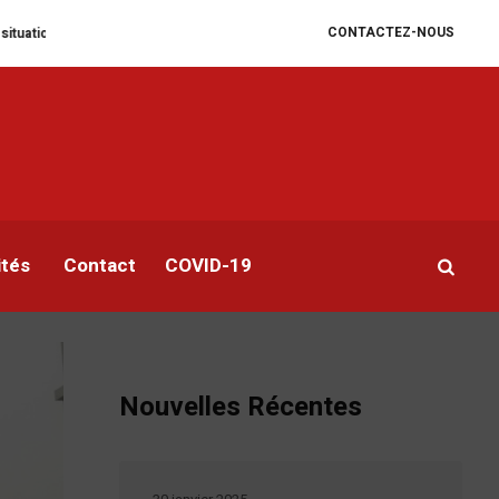
CONTACTEZ-NOUS
ire se dégrade
William Ruto convoque un sommet extraordinaire de l’EAC 
e
ités
Contact
COVID-19
Nouvelles Récentes