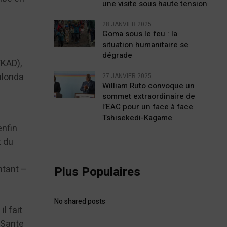
une visite sous haute tension
28 JANVIER 2025
Goma sous le feu : la
situation humanitaire se
dégrade
/KAD),
alonda
27 JANVIER 2025
William Ruto convoque un
sommet extraordinaire de
l’EAC pour un face à face
Tshisekedi-Kagame
enfin
t du
ntant –
Plus Populaires
No shared posts
l fait
 Sante