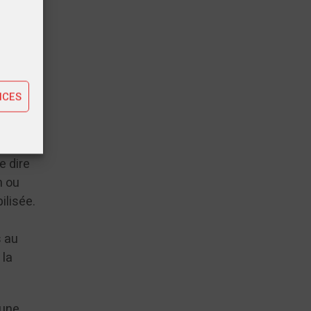
tiques
ting
NCES
u’il y
i ont
nement
e dire
h ou
ilisée.
s au
 la
’une