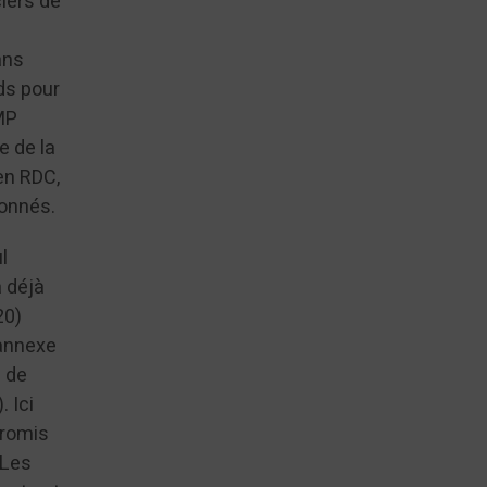
ciers de
ans
nds pour
MP
e de la
en RDC,
 donnés.
l
a déjà
20)
’annexe
s de
 Ici
Promis
«Les