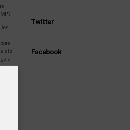
tre
CTMP?
Twitter
 les
jours
Facebook
 a été
nga a
ision
 et
onsieur
a
nt été