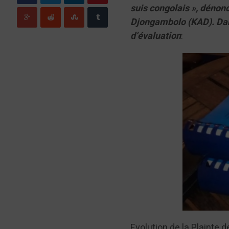
suis congolais », dénon
Djongambolo (KAD). Dans 
d’évaluation
:
Evolution de la Plainte