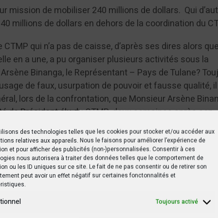
r mission de mobiliser 240 millions de dollars. Qui d’au
 240 millions de dollars en dehors de la coordination du 
TMP qui n’a pas de caisse, d’après ses dires alors que
le en a une, a pu organiser plusieurs activités sous la
Arsène Binanga, le Représentant – Pays de Tulane? Tou
usage de faux, usurpation de pouvoir et fausse qualité, il
éral, lors de la confrontation, que Monsieur Arsène Bina
ité de Président élu du CTMP, deux semaines après son
on de ladite organisation par le Ministre de la Santé (Déc
ilisons des technologies telles que les cookies pour stocker et/ou accéder aux
r mobiliser 11 millions de dollars de Bill & Melinda Gates
tions relatives aux appareils. Nous le faisons pour améliorer l’expérience de
ion et pour afficher des publicités (non-)personnalisées. Consentir à ces
 en Novembre 2018. Toujours dans la logique du Faux, M
ogies nous autorisera à traiter des données telles que le comportement de
enu des autres ONGs internationales la coordination de l
ion ou les ID uniques sur ce site. Le fait de ne pas consentir ou de retirer son
ement peut avoir un effet négatif sur certaines fonctonnalités et
19 alors que cette activité phare du CTMP devrait être
ristiques.
ndue coordinatrice ai du CTMP (Dr Bapura). Ceci est une
tionnel
Toujours activé
firme qu’il a mobilisé des fonds pour le CTMP mais qui o
epuis Tulane, son employeur.