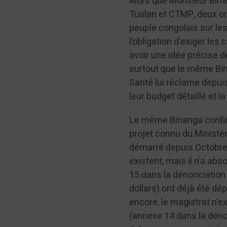
Alors que Monsieur Binan
Tualan et CTMP, deux org
peuple congolais sur les
l’obligation d’exiger le
avoir une idée précise 
surtout que le même Bin
Santé lui réclame depuis
leur budget détaillé et 
Le même Binanga confir
projet connu du Ministèr
démarré depuis Octobre 
existent, mais il n’a abs
15 dans la dénonciation
dollars) ont déjà été dé
encore, le magistrat n’e
(annexe 14 dans la dénon