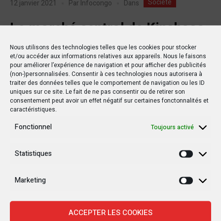
Société
Dans
12 janvier 2021
Par
Infocongo
Le marché central de Kinshasa
sera fermé pour
Nous utilisons des technologies telles que les cookies pour stocker
et/ou accéder aux informations relatives aux appareils. Nous le faisons
assainissement et
pour améliorer l’expérience de navigation et pour afficher des publicités
(non-)personnalisées. Consentir à ces technologies nous autorisera à
réhabilitation le 20 janvier
traiter des données telles que le comportement de navigation ou les ID
uniques sur ce site. Le fait de ne pas consentir ou de retirer son
consentement peut avoir un effet négatif sur certaines fonctonnalités et
Le Gouverneur Gentiny Ngobila Mbaka a signé un arrêté
caractéristiques.
NoSC/001/CAB/GVK/GNM/ 2021, portant fermeture du
Fonctionnel
marché central de Kinshasa pour raison de travaux
Toujours activé
d’assainissement et réhabilitation. Lire aussi :Marché central
de Kinshasa: un mort dans les manifestations ce matin En
Statistiques
Statisti
effet, un communiqué du ministre provincial de l’Intérieur, Sam
Leka, informe que la mesure est prise...
Marketing
Marketi
ACCEPTER LES COOKIES