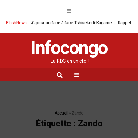
AC pour un face à face Tshisekedi-Kagame
FlashNews:
Rappel des diplomates cong
Infocongo
La RDC en un clic !
Accueil
»
Zando
Étiquette :
Zando