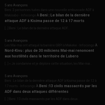
5 ans Avançons
Beni :3 personnes tuées dans une nouvelle embuscade ADF à
Beni : Le bilan de la dernière
Makisabo - Infocongo
À
attaque ADF à Kisima passe de 12 à 17 morts
[…] Beni : Le bilan de la dernière attaque ADF...
5 ans Avançons
Les Mai-mai ont attaqué la barrière GRPI à Makeke - Infocongo
À
Nord-Kivu : plus de 30 miliciens Mai-mai renoncent
aux hostilités dans le territoire de Lubero
[…] « Je condamne et je déplore cette situation, les Mai-mai...
5 ans Avançons
Beni : Le bilan de la dernière attaque ADF à Kisima passe de 12 à
Beni :13 civils massacrés par les
17 morts - Infocongo
À
ADF dans deux attaques différentes
[…] Beni :13 civils massacrés par les ADF dans deux...