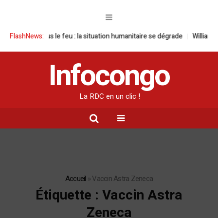
 le feu : la situation humanitaire se dégrade
FlashNews:
William Ruto convoque u
Infocongo
La RDC en un clic !
Accueil
»
Vaccin Astra Zeneca
Étiquette :
Vaccin Astra
Zeneca