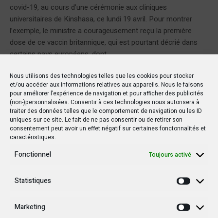
covid-19, au cours d’une cérémonie aux cliniques
universitaires de Kinshasa, ce lundi 19 avril. Pour montrer
l’exemple, le ministre a courageusement reçu la première
dose de ce vaccin britannique, qui est pourtant décrié dans
certains pays européens, dont...
Nous utilisons des technologies telles que les cookies pour stocker
et/ou accéder aux informations relatives aux appareils. Nous le faisons
pour améliorer l’expérience de navigation et pour afficher des publicités
(non-)personnalisées. Consentir à ces technologies nous autorisera à
ARTICLE
traiter des données telles que le comportement de navigation ou les ID
uniques sur ce site. Le fait de ne pas consentir ou de retirer son
consentement peut avoir un effet négatif sur certaines fonctonnalités et
caractéristiques.
Fonctionnel
Toujours activé
Statistiques
Statisti
Marketing
Marketi