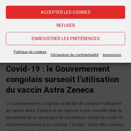
ACCEPTER LES COOKIES
REFUSER
ENREGISTRER LES PRÉFÉRENCES
Politique de cookies
Coronavirus
Dans
12 mars 2021
Par
Infocongo
Déclaration de confidentialité
Impressum
Covid-19 : le Gouvernement
congolais surseoit l’utilisation
du vaccin Astra Zeneca
Le Gouvernement congolais a décidé de surseoir l’utilisation
du vaccin Astra Zeneca et de reporter à une nouvelle date le
lancement de la campagne de vaccination contre le covid-19,
initialement prévue pour ce lundi 15 mars. Selon des sources