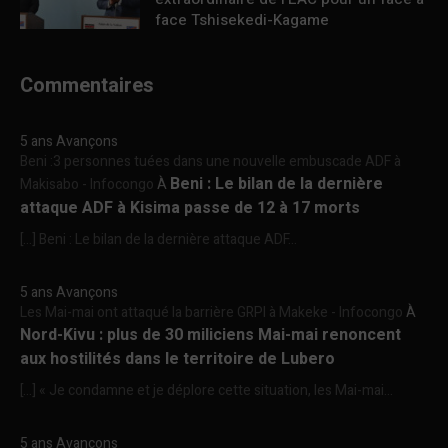
face Tshisekedi-Kagame
Commentaires
5 ans Avançons
Beni :3 personnes tuées dans une nouvelle embuscade ADF à
Beni : Le bilan de la dernière
Makisabo - Infocongo
À
attaque ADF à Kisima passe de 12 à 17 morts
[…] Beni : Le bilan de la dernière attaque ADF...
5 ans Avançons
Les Mai-mai ont attaqué la barrière GRPI à Makeke - Infocongo
À
Nord-Kivu : plus de 30 miliciens Mai-mai renoncent
aux hostilités dans le territoire de Lubero
[…] « Je condamne et je déplore cette situation, les Mai-mai...
5 ans Avançons