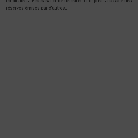
médicales à Kinshasa, cette décision a été prise à la suite des
réserves émises par d’autres...