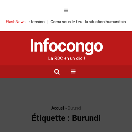
Goma sous le feu : la situation humanitaire se dégrade
FlashNews:
William Ruto 
Infocongo
La RDC en un clic !
Accueil
»
Burundi
Étiquette :
Burundi