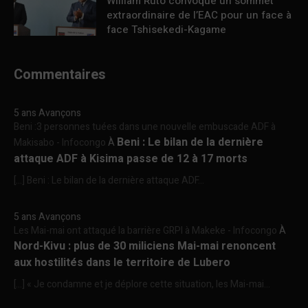
William Ruto convoque un sommet
extraordinaire de l’EAC pour un face à
face Tshisekedi-Kagame
Commentaires
5 ans Avançons
Beni :3 personnes tuées dans une nouvelle embuscade ADF à
Beni : Le bilan de la dernière
Makisabo - Infocongo
À
attaque ADF à Kisima passe de 12 à 17 morts
[…] Beni : Le bilan de la dernière attaque ADF...
5 ans Avançons
Les Mai-mai ont attaqué la barrière GRPI à Makeke - Infocongo
À
Nord-Kivu : plus de 30 miliciens Mai-mai renoncent
aux hostilités dans le territoire de Lubero
[…] « Je condamne et je déplore cette situation, les Mai-mai...