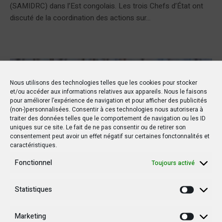
(SAMIDRC) dans l’Est congolais. Les trois Chefs d’État ont
discuté de la coordination des actions sur...
ARTICLE
Nous utilisons des technologies telles que les cookies pour stocker
et/ou accéder aux informations relatives aux appareils. Nous le faisons
pour améliorer l’expérience de navigation et pour afficher des publicités
(non-)personnalisées. Consentir à ces technologies nous autorisera à
traiter des données telles que le comportement de navigation ou les ID
uniques sur ce site. Le fait de ne pas consentir ou de retirer son
consentement peut avoir un effet négatif sur certaines fonctonnalités et
caractéristiques.
Fonctionnel
Toujours activé
Statistiques
Statisti
Marketing
Marketi