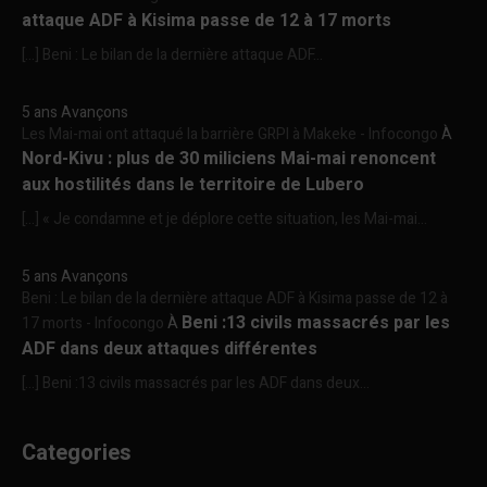
attaque ADF à Kisima passe de 12 à 17 morts
[…] Beni : Le bilan de la dernière attaque ADF...
5 ans Avançons
Les Mai-mai ont attaqué la barrière GRPI à Makeke - Infocongo
À
Nord-Kivu : plus de 30 miliciens Mai-mai renoncent
aux hostilités dans le territoire de Lubero
[…] « Je condamne et je déplore cette situation, les Mai-mai...
5 ans Avançons
Beni : Le bilan de la dernière attaque ADF à Kisima passe de 12 à
Beni :13 civils massacrés par les
17 morts - Infocongo
À
ADF dans deux attaques différentes
[…] Beni :13 civils massacrés par les ADF dans deux...
Categories