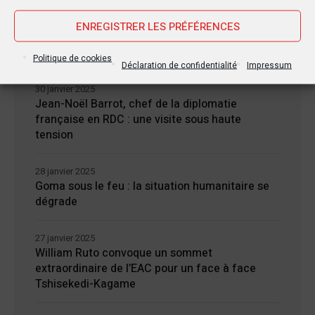
ENREGISTRER LES PRÉFÉRENCES
Nouvelles Récentes
Politique de cookies
Déclaration de confidentialité
Impressum
30 janvier 2025
Jean-Noël Barrot, chef de la diplomatie
française en RDC : une visite sous haute
tension
28 janvier 2025
Goma sous le feu : la situation humanitaire se
dégrade
27 janvier 2025
William Ruto convoque un sommet
extraordinaire de l’EAC pour un face à face
Tshisekedi-Kagame