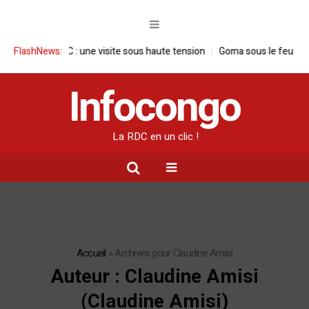
RDC : une visite sous haute tension
FlashNews:
Goma sous le feu : la situation hum
Infocongo
La RDC en un clic !
Accueil
»
Archives pour Claudine Amisi
Auteur :
Claudine Amisi
(Claudine Amisi)