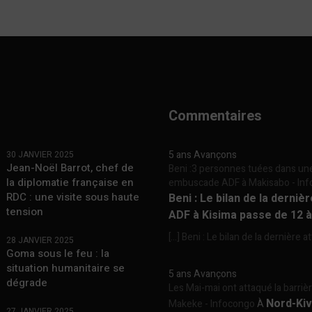
Commentaires
5 ans Avançons
30 JANVIER 2025
Jean-Noël Barrot, chef de
Beni :3 personnes tuées dans un
la diplomatie française en
embuscade ADF à Makisabo - In
RDC : une visite sous haute
Beni : Le bilan de la derniè
tension
ADF à Kisima passe de 12 
[…] Beni : Le bilan de la dernière a
28 JANVIER 2025
Goma sous le feu : la
situation humanitaire se
5 ans Avançons
dégrade
Les Mai-mai ont attaqué la barriè
Nord-Kiv
Makeke - Infocongo
À
27 JANVIER 2025