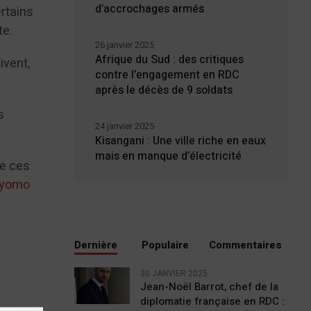
d’accrochages armés
ertains
te.
26 janvier 2025
Afrique du Sud : des critiques
ivent,
contre l’engagement en RDC
après le décès de 9 soldats
s
24 janvier 2025
Kisangani : Une ville riche en eaux
mais en manque d’électricité
de ces
unyomo
Dernière
Populaire
Commentaires
30 JANVIER 2025
Jean-Noël Barrot, chef de la
diplomatie française en RDC :