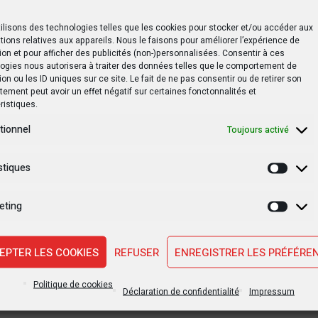
ilisons des technologies telles que les cookies pour stocker et/ou accéder aux
tions relatives aux appareils. Nous le faisons pour améliorer l’expérience de
 vives protestations contre l'exportation autorisée de 400 perroq
ion et pour afficher des publicités (non-)personnalisées. Consentir à ces
ogies nous autorisera à traiter des données telles que le comportement de
ion ou les ID uniques sur ce site. Le fait de ne pas consentir ou de retirer son
ement peut avoir un effet négatif sur certaines fonctonnalités et
ristiques.
tionnel
Toujours activé
stiques
Statis
eting
Marke
SUIVANT PO
edi
3 blessés après attaques des sièges d’Ense
EPTER LES COOKIES
REFUSER
ENREGISTRER LES PRÉFÉRE
pour la République à Mbuji
Politique de cookies
Déclaration de confidentialité
Impressum