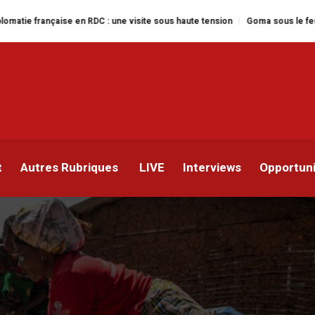
se en RDC : une visite sous haute tension
Goma sous le feu : la situation 
res en faveur des déplacé
’année
t
Autres Rubriques
LIVE
Interviews
Opportun