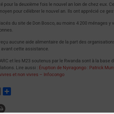
é pour la deuxième fois le nouvel an loin de chez eux. C
moyen pour célébrer le nouvel an. Ils ont apprécié ce ges
lacés du site de Don Bosco, au moins 4 200 ménages y v
sonnes.
reçu aucune aide alimentaire de la part des organisation
 avant cette assistance.
ARC et les M23 soutenus par le Rwanda sont à la base 
tions. Lire aussi :
Éruption de Nyiragongo : Patrick M
 vivres et non vivres – Infocongo
tsApp
Print
Partager