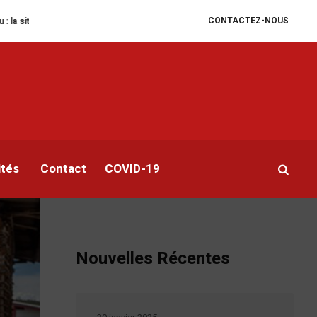
CONTACTEZ-NOUS
humanitaire se dégrade
William Ruto convoque un sommet extraordinaire d
s
ités
Contact
COVID-19
Nouvelles Récentes