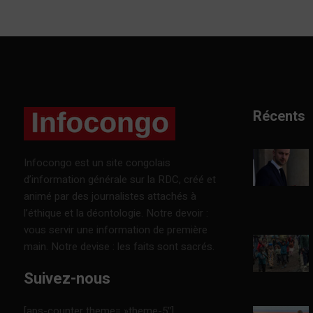
Récents
Infocongo est un site congolais
d’information générale sur la RDC, créé et
animé par des journalistes attachés à
l’éthique et la déontologie. Notre devoir :
vous servir une information de première
main. Notre devise : les faits sont sacrés.
Suivez-nous
[aps-counter theme= »theme-5″]