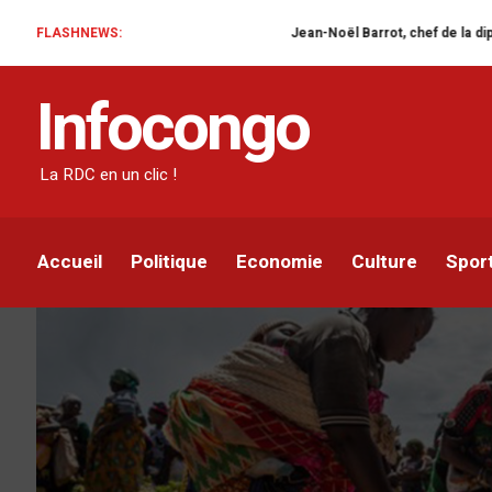
FLASHNEWS:
Jean-Noël Barrot, chef de la diplomatie françai
ACTUALITÉ
SOCIÉTÉ
Infocongo
Goma : collecte de viv
pour les fêtes de fin d
La RDC en un clic !
Infocongo
Par
1 JANVIER 2024
Accueil
Politique
Economie
Culture
Spor