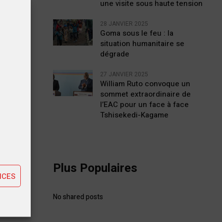
une visite sous haute tension
28 JANVIER 2025
uets
Goma sous le feu : la
situation humanitaire se
dégrade
27 JANVIER 2025
William Ruto convoque un
sommet extraordinaire de
l’EAC pour un face à face
Tshisekedi-Kagame
tiques
ting
STE
Plus Populaires
mble
NCES
-Mayi
No shared posts