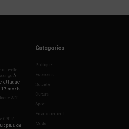
Categories
Politique
e nouvelle
Economie
focongo
À
re attaque
Société
à 17 morts
Culture
ttaque ADF...
Sport
Environnement
re GRPI à
Mode
u : plus de