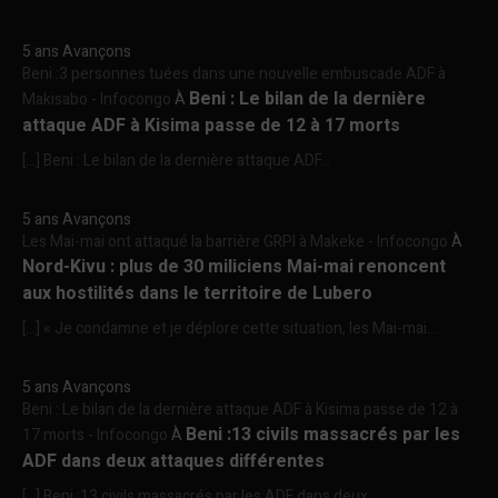
5 ans Avançons
Beni :3 personnes tuées dans une nouvelle embuscade ADF à
Beni : Le bilan de la dernière
Makisabo - Infocongo
À
attaque ADF à Kisima passe de 12 à 17 morts
[…] Beni : Le bilan de la dernière attaque ADF...
5 ans Avançons
Les Mai-mai ont attaqué la barrière GRPI à Makeke - Infocongo
À
Nord-Kivu : plus de 30 miliciens Mai-mai renoncent
aux hostilités dans le territoire de Lubero
[…] « Je condamne et je déplore cette situation, les Mai-mai...
5 ans Avançons
Beni : Le bilan de la dernière attaque ADF à Kisima passe de 12 à
Beni :13 civils massacrés par les
17 morts - Infocongo
À
ADF dans deux attaques différentes
[…] Beni :13 civils massacrés par les ADF dans deux...