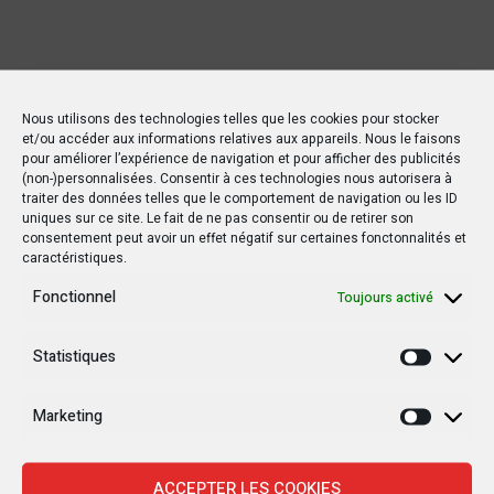
Nous utilisons des technologies telles que les cookies pour stocker
et/ou accéder aux informations relatives aux appareils. Nous le faisons
Nouvelles Récentes
pour améliorer l’expérience de navigation et pour afficher des publicités
(non-)personnalisées. Consentir à ces technologies nous autorisera à
traiter des données telles que le comportement de navigation ou les ID
uniques sur ce site. Le fait de ne pas consentir ou de retirer son
consentement peut avoir un effet négatif sur certaines fonctonnalités et
30 janvier 2025
caractéristiques.
Jean-Noël Barrot, chef de la diplomatie
française en RDC : une visite sous haute
Fonctionnel
Toujours activé
tension
Statistiques
Statisti
28 janvier 2025
Goma sous le feu : la situation humanitaire se
Marketing
dégrade
Marketi
27 janvier 2025
ACCEPTER LES COOKIES