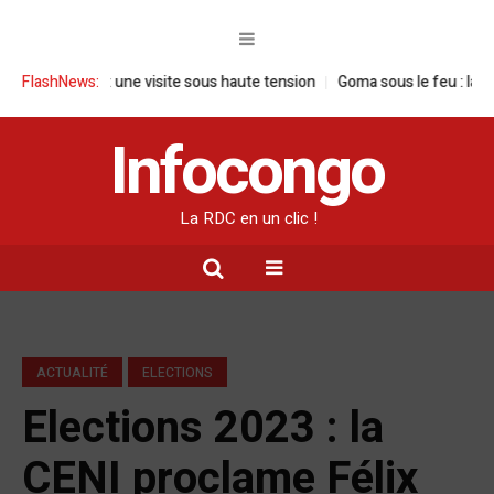
en RDC : une visite sous haute tension
FlashNews:
Goma sous le feu : la situation
Infocongo
La RDC en un clic !
ACTUALITÉ
ELECTIONS
Elections 2023 : la
CENI proclame Félix