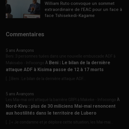
William Ruto convoque un sommet
extraordinaire de l’EAC pour un face à
face Tshisekedi-Kagame
Commentaires
5 ans Avançons
Beni :3 personnes tuées dans une nouvelle embuscade ADF à
Beni : Le bilan de la dernière
Makisabo - Infocongo
À
attaque ADF à Kisima passe de 12 à 17 morts
[…] Beni : Le bilan de la dernière attaque ADF...
5 ans Avançons
Les Mai-mai ont attaqué la barrière GRPI à Makeke - Infocongo
À
Nord-Kivu : plus de 30 miliciens Mai-mai renoncent
aux hostilités dans le territoire de Lubero
[…] « Je condamne et je déplore cette situation, les Mai-mai...