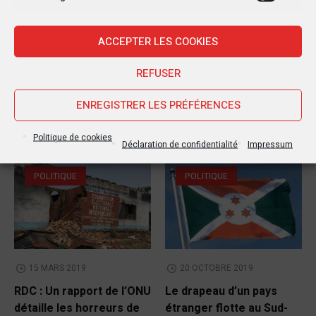
Marketi
SUIVANT POSTE
ACCEPTER LES COOKIES
Le volcan Nyamulagira est entré en éruption
REFUSER
ENREGISTRER LES PRÉFÉRENCES
Autres postes
Politique de cookies
Déclaration de confidentialité
Impressum
POLITIQUE
POLITIQUE
15 MARS 2019
20 OCTOBRE 2019
RDC : Un rapport de l’ONU
Le drapeau d’un pays
détaille les horreurs de
étranger flotte au Sud-