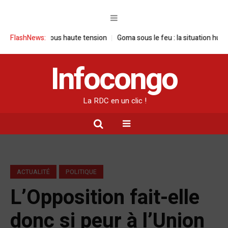
e sous haute tension
FlashNews:
Goma sous le feu : la situation humanitaire se dé
Infocongo
La RDC en un clic !
ACTUALITÉ
POLITIQUE
L’Opposition fait-elle
donc si peur à l’Union