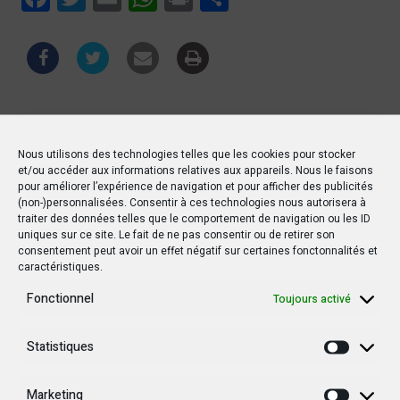
Nous utilisons des technologies telles que les cookies pour stocker
Étiquettes :
Devos Kitoko
Dieudonné Bolengetenge
et/ou accéder aux informations relatives aux appareils. Nous le faisons
pour améliorer l’expérience de navigation et pour afficher des publicités
ECIDE
Ensemble pour la République
Envol
(non-)personnalisées. Consentir à ces technologies nous autorisera à
Gentiny Ngobila Mbaka
LGD
RDC
UDPS
traiter des données telles que le comportement de navigation ou les ID
uniques sur ce site. Le fait de ne pas consentir ou de retirer son
consentement peut avoir un effet négatif sur certaines fonctonnalités et
caractéristiques.
Fonctionnel
Toujours activé
PRÉCÉDENT POSTE
Statistiques
Christian Mwando finance la réhabilitation de
Statisti
la route Kirungu-Kala dans la province du
Tanganyika
Marketing