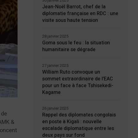
30 janvier 2025
Jean-Noël Barrot, chef de la
diplomatie française en RDC : une
visite sous haute tension
28 janvier 2025
Goma sous le feu : la situation
humanitaire se dégrade
27 janvier 2025
William Ruto convoque un
sommet extraordinaire de l’EAC
pour un face à face Tshisekedi-
Kagame
26 janvier 2025
 de
Rappel des diplomates congolais
 AMK &
en poste à Kigali : nouvelle
escalade diplomatique entre les
nnoncent
deux pays sur fond