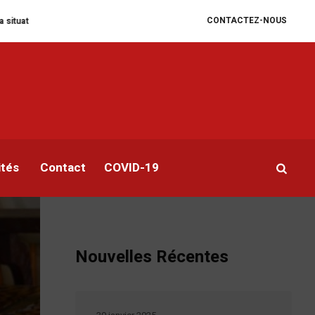
CONTACTEZ-NOUS
nitaire se dégrade
William Ruto convoque un sommet extraordinaire de l’
n
ités
Contact
COVID-19
Nouvelles Récentes