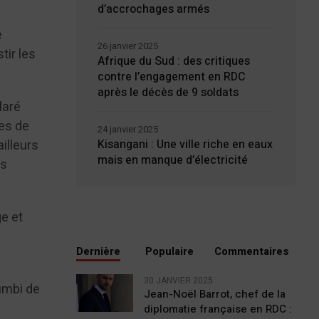
d’accrochages armés
e
26 janvier 2025
tir les
Afrique du Sud : des critiques
contre l’engagement en RDC
après le décès de 9 soldats
laré
es de
24 janvier 2025
ailleurs
Kisangani : Une ville riche en eaux
mais en manque d’électricité
es
e et
e
Dernière
Populaire
Commentaires
30 JANVIER 2025
umbi de
Jean-Noël Barrot, chef de la
diplomatie française en RDC :