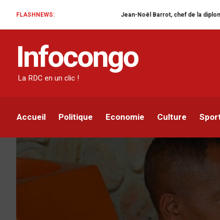
FLASHNEWS:
Jean-Noël Barrot, chef de la diplomatie française e
ACTUALITÉ
POLITIQUE
Infocongo
RDC : Moïse Katumbi co
avenir dans l’union sac
La RDC en un clic !
Infocongo
Par
20 OCTOBRE 2021
Accueil
Politique
Economie
Culture
Spor