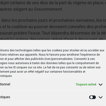
l’objet certains de ses élus de la part du régime en place, 
 autres siègent au Gouvernement.
ve dans les prochains jours et prochaines semaines, les r
s et la coalition au pouvoir devraient connaître des prof
saurait prédire l’issue. Tout dépendra désormais de la dé
ekedi lui-même, désormais obligé d’agir à découvert, en
liste des membres controversés. Lire aussi:
CENI : Moïse
ilisons des technologies telles que les cookies pour stocker et/ou accéder aux
lix Tshisekedi
tions relatives aux appareils. Nous le faisons pour améliorer l’expérience de
ion et pour afficher des publicités (non-)personnalisées. Consentir à ces
ogies nous autorisera à traiter des données telles que le comportement de
tsApp
Print
Partager
ion ou les ID uniques sur ce site. Le fait de ne pas consentir ou de retirer son
ement peut avoir un effet négatif sur certaines fonctonnalités et
ristiques.
tionnel
Toujours activé
stiques
Statis
éloigne de la plateforme des confessions religieuses