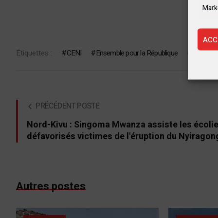
Mark
ACC
Étiquettes :
CENI
Ensemble pour la République
FCC
PRÉCÉDENT POSTE
Nord-Kivu : Singoma Mwanza assiste les écoli
défavorisés victimes de l'éruption du Nyirago
Autres postes