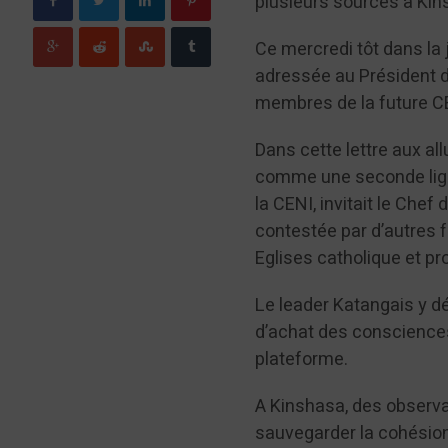
plusieurs sources à Kin
Ce mercredi tôt dans la
adressée au Président de
membres de la future CE
Dans cette lettre aux al
comme une seconde lig
la CENI, invitait le Chef
contestée par d’autres 
Eglises catholique et pr
Le leader Katangais y d
d’achat des consciences 
plateforme.
A Kinshasa, des observa
sauvegarder la cohésion