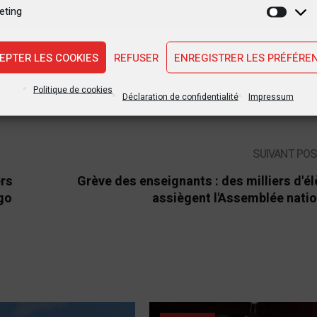
eting
Marke
EPTER LES COOKIES
REFUSER
ENREGISTRER LES PRÉFÉRE
Félix Tshisekedi
Lamuka
Moise Katumbi
Politique de cookies
Déclaration de confidentialité
Impressum
SUIVANT PO
ers
Grève des enseignants : des milliers d'é
ngo
assiègent l'Assemblée nati