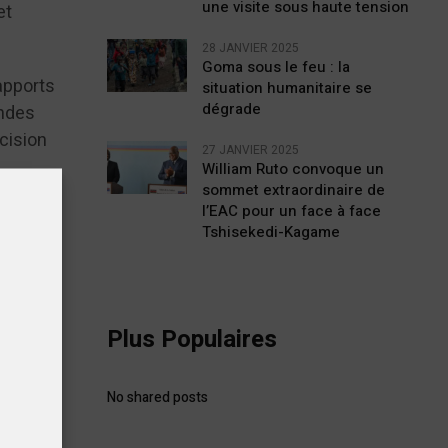
une visite sous haute tension
et
28 JANVIER 2025
Goma sous le feu : la
apports
situation humanitaire se
dégrade
ondes
cision
27 JANVIER 2025
William Ruto convoque un
sommet extraordinaire de
l’EAC pour un face à face
Tshisekedi-Kagame
Plus Populaires
No shared posts
tiques