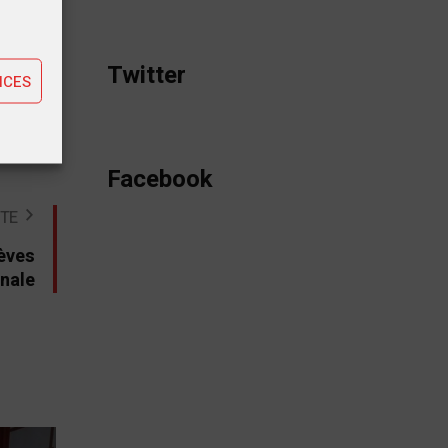
ting
Twitter
NCES
Facebook
STE
lèves
onale