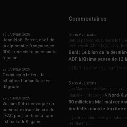
Commentaires
5 ans Avançons
30 JANVIER 2025
Jean-Noël Barrot, chef de
Beni :3 personnes tuées dans un
la diplomatie française en
embuscade ADF à Makisabo - In
RDC : une visite sous haute
Beni : Le bilan de la derniè
tension
ADF à Kisima passe de 12 
[…] Beni : Le bilan de la dernière a
28 JANVIER 2025
Goma sous le feu : la
situation humanitaire se
5 ans Avançons
dégrade
Les Mai-mai ont attaqué la barriè
Nord-Kiv
Makeke - Infocongo
À
27 JANVIER 2025
30 miliciens Mai-mai renon
William Ruto convoque un
hostilités dans le territoir
sommet extraordinaire de
l’EAC pour un face à face
[…] « Je condamne et je déplore c
Tshisekedi-Kagame
les Mai-mai...