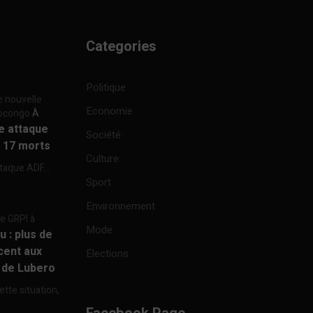
Categories
Politique
e nouvelle
Economie
focongo
À
re attaque
Société
à 17 morts
Culture
ttaque ADF...
Sport
Environnement
re GRPI à
Mode
u : plus de
cent aux
Elections
e de Lubero
ette situation,