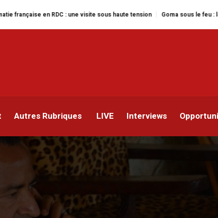
n RDC : une visite sous haute tension
Goma sous le feu : la situation huma
nsulte ses alliés sur so
rée
t
Autres Rubriques
LIVE
Interviews
Opportun