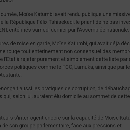
shasa.
 journée, Moïse Katumbi avait rendu publique une missiv
 la République Félix Tshisekedi, le priant de ne pas inves
NI, entérinés samedi dernier par l’Assemblée nationale.
lures de mise en garde, Moïse Katumbi, qui avait déjà déc
ne rouge tout entérinement non consensuel des membr
 de l’Etat à rejeter purement et simplement cette liste par 
forces politiques comme le FCC, Lamuka, ainsi que par l
otestante.
énonçait aussi les pratiques de corruption, de débauchag
qui, selon lui, auraient élu domicile au sommet de cett
teurs s’interrogent encore sur la capacité de Moïse Kat
 de son groupe parlementaire, face aux pressions et