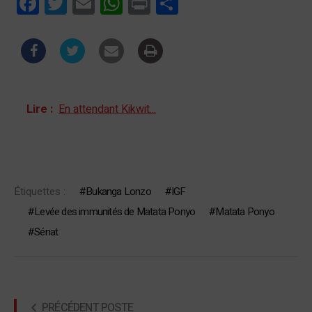
Facebook
Twitter
Email
WhatsApp
Print
Partager
Lire :
En attendant Kikwit...
Étiquettes :
Bukanga Lonzo
IGF
Levée des immunités de Matata Ponyo
Matata Ponyo
Sénat
PRÉCÉDENT POSTE