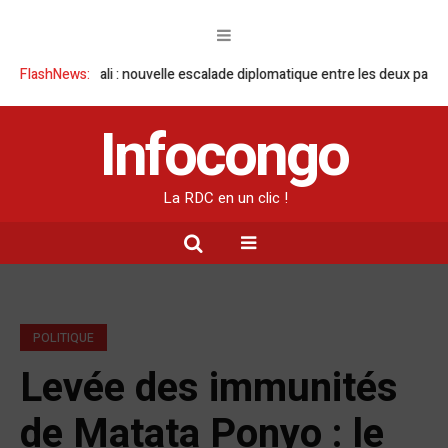
e à Kigali : nouvelle escalade diplomatique entre les deux pays sur fon
FlashNews:
Infocongo
La RDC en un clic !
POLITIQUE
Levée des immunités
de Matata Ponyo : le