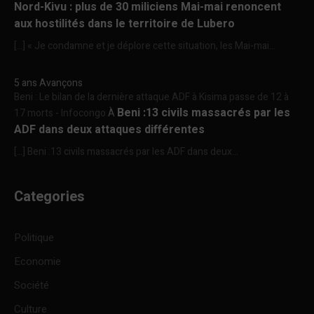
Nord-Kivu : plus de 30 miliciens Mai-mai renoncent
aux hostilités dans le territoire de Lubero
[…] « Je condamne et je déplore cette situation, les Mai-mai...
5 ans Avançons
Beni : Le bilan de la dernière attaque ADF à Kisima passe de 12 à
Beni :13 civils massacrés par les
17 morts - Infocongo
À
ADF dans deux attaques différentes
[…] Beni :13 civils massacrés par les ADF dans deux...
Categories
Politique
Economie
Société
Culture