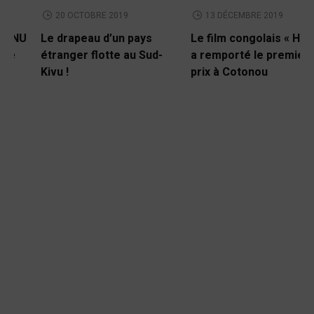
20 OCTOBRE 2019
13 DÉCEMBRE 2019
Le drapeau d’un pays
Le film congolais « Hulai »
étranger flotte au Sud-
a remporté le premier
Kivu !
prix à Cotonou