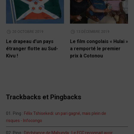
20 OCTOBRE 2019
13 DÉCEMBRE 2019
Le drapeau d’un pays
Le film congolais « Hulai »
étranger flotte au Sud-
a remporté le premier
Kivu !
prix à Cotonou
Trackbacks et Pingbacks
Ping :
Félix Tshisekedi: un pari gagné, mais plein de
risques - Infocongo
Ping :
Déchéance de Mabunda : Le FCC reconnait avoir