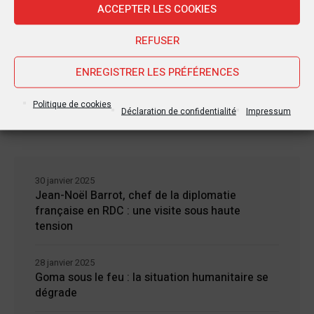
ACCEPTER LES COOKIES
REFUSER
ENREGISTRER LES PRÉFÉRENCES
Politique de cookies
Déclaration de confidentialité
Impressum
Nouvelles Récentes
30 janvier 2025
Jean-Noël Barrot, chef de la diplomatie
française en RDC : une visite sous haute
tension
28 janvier 2025
Goma sous le feu : la situation humanitaire se
dégrade