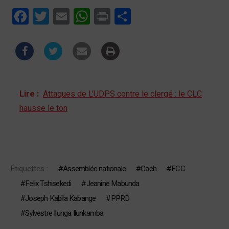
Facebook
Twitter
Email
WhatsApp
Print
Partager
Lire :
Attaques de L'UDPS contre le clergé : le CLC
hausse le ton
Étiquettes :
Assemblée nationale
Cach
FCC
Felix Tshisekedi
Jeanine Mabunda
Joseph Kabila Kabange
PPRD
Sylvestre Ilunga Ilunkamba