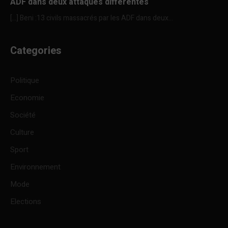
ADF dans deux attaques différentes
[…] Beni :13 civils massacrés par les ADF dans deux...
Categories
Politique
Economie
Société
Culture
Sport
Environnement
Mode
Elections