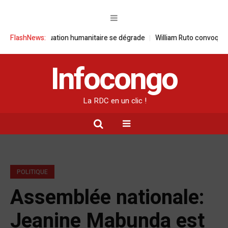
 la situation humanitaire se dégrade
FlashNews:
William Ruto convoque un sommet
Infocongo
La RDC en un clic !
POLITIQUE
Assemblée nationale:
Jeanine Mabunda est