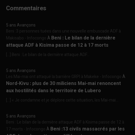
Commentaires
5 ans Avançons
Beni :3 personnes tuées dans une nouvelle embuscade ADF à
Beni : Le bilan de la dernière
Makisabo - Infocongo
À
attaque ADF à Kisima passe de 12 à 17 morts
[…] Beni : Le bilan de la dernière attaque ADF...
5 ans Avançons
Les Mai-mai ont attaqué la barrière GRPI à Makeke - Infocongo
À
Nord-Kivu : plus de 30 miliciens Mai-mai renoncent
aux hostilités dans le territoire de Lubero
[…] « Je condamne et je déplore cette situation, les Mai-mai...
5 ans Avançons
Beni : Le bilan de la dernière attaque ADF à Kisima passe de 12 à
Beni :13 civils massacrés par les
17 morts - Infocongo
À