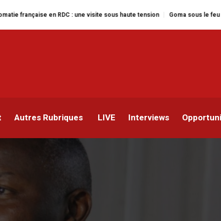
e en RDC : une visite sous haute tension
Goma sous le feu : la situation hu
être évacué à l’étranger
iés
t
Autres Rubriques
LIVE
Interviews
Opportun