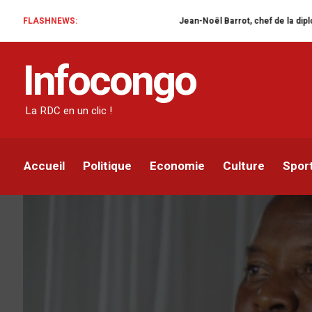
FLASHNEWS:
Jean-Noël Barrot, chef de la diplomatie français
ACTUALITÉ
POLITIQUE
Infocongo
Vital Kamerhe pourrait 
pour des soins appropr
La RDC en un clic !
Infocongo
Par
26 NOVEMBRE 2020
Accueil
Politique
Economie
Culture
Spor