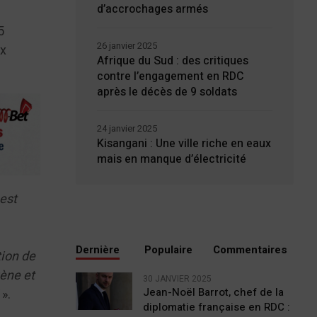
d’accrochages armés
5
26 janvier 2025
ux
Afrique du Sud : des critiques
contre l’engagement en RDC
après le décès de 9 soldats
24 janvier 2025
Kisangani : Une ville riche en eaux
mais en manque d’électricité
 est
Dernière
Populaire
Commentaires
tion de
gène et
30 JANVIER 2025
Jean-Noël Barrot, chef de la
é
».
diplomatie française en RDC :