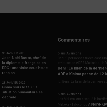
Commentaires
5 ans Avançons
30 JANVIER 2025
Jean-Noël Barrot, chef de
Beni :3 personnes tuées dans un
la diplomatie française en
embuscade ADF à Makisabo - In
RDC : une visite sous haute
Beni : Le bilan de la derniè
tension
ADF à Kisima passe de 12 
[…] Beni : Le bilan de la dernière a
28 JANVIER 2025
Goma sous le feu : la
situation humanitaire se
5 ans Avançons
dégrade
Les Mai-mai ont attaqué la barriè
Nord-Kiv
Makeke - Infocongo
À