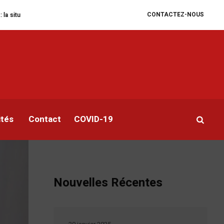
CONTACTEZ-NOUS
manitaire se dégrade
William Ruto convoque un sommet extraordinaire de 
ités
Contact
COVID-19
Nouvelles Récentes