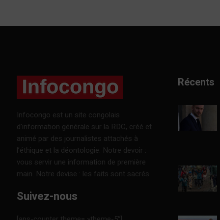
Récents
Infocongo est un site congolais
d’information générale sur la RDC, créé et
animé par des journalistes attachés à
l’éthique et la déontologie. Notre devoir :
vous servir une information de première
main. Notre devise : les faits sont sacrés.
Suivez-nous
[aps-counter theme= »theme-5″]