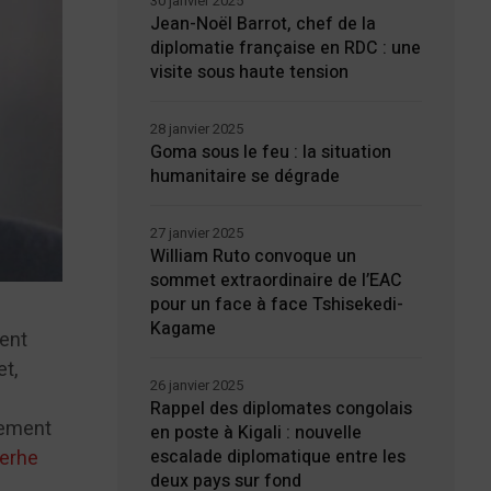
30 janvier 2025
Jean-Noël Barrot, chef de la
diplomatie française en RDC : une
visite sous haute tension
28 janvier 2025
Goma sous le feu : la situation
humanitaire se dégrade
27 janvier 2025
William Ruto convoque un
sommet extraordinaire de l’EAC
pour un face à face Tshisekedi-
Kagame
ment
et,
26 janvier 2025
Rappel des diplomates congolais
lement
en poste à Kigali : nouvelle
merhe
escalade diplomatique entre les
deux pays sur fond