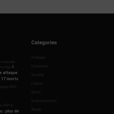
Categories
Politique
e nouvelle
Economie
focongo
À
re attaque
Société
à 17 morts
Culture
ttaque ADF...
Sport
Environnement
re GRPI à
Mode
u : plus de