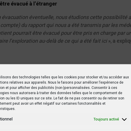
être évacué à l’étranger
 évacuation éventuelle, nous étudions cette possibilité 
t compte) du rapport qui nous a été transmis par les méd
tient pourrait être évacué pour être pris en charge par u
ire l’exploration au-delà de ce qui a été fait ici
», a expli
oque la présomption d'innocence pour Albert Yuma
ilisons des technologies telles que les cookies pour stocker et/ou accéder aux
tions relatives aux appareils. Nous le faisons pour améliorer l’expérience de
rhe a été condamné à vingt ans des travaux forcés pour
ion et pour afficher des publicités (non-)personnalisées. Consentir à ces
ogies nous autorisera à traiter des données telles que le comportement de
publics. Les avocats de Vital Kamerhe ont depuis lors
ion ou les ID uniques sur ce site. Le fait de ne pas consentir ou de retirer son
a Cour de cassation pour la demande de liberté provisoire 
ement peut avoir un effet négatif sur certaines fonctonnalités et
ristiques.
r d’appel de Kinshasa/Gombe qui avait rejeté à maintes r
visoire, mais en vain, Elle a été rejetée le 5 août dernier
tionnel
Toujours activé