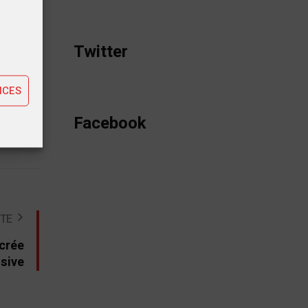
tiques
Twitter
ting
NCES
Facebook
STE
acrée
usive