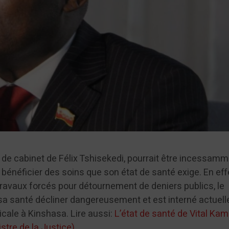
 de cabinet de Félix Tshisekedi, pourrait être incessam
 bénéficier des soins que son état de santé exige. En eff
avaux forcés pour détournement de deniers publics, le
 sa santé décliner dangereusement et est interné actuel
cale à Kinshasa. Lire aussi:
L’état de santé de Vital Ka
stre de la Justice)