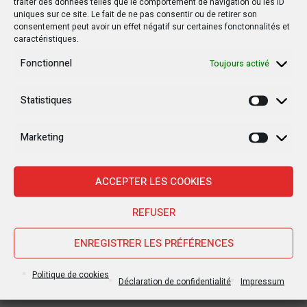
traiter des données telles que le comportement de navigation ou les ID
Le drapeau d’un pays
Le film congolais « Hulai »
uniques sur ce site. Le fait de ne pas consentir ou de retirer son
étranger flotte au Sud-
a remporté le premier
consentement peut avoir un effet négatif sur certaines fonctonnalités et
Kivu !
prix à Cotonou
caractéristiques.
Fonctionnel
Toujours activé
Statistiques
Statisti
Trackbacks et Pingbacks
Marketing
Marketi
Ping :
13 morts et des maisons détruites à Mbanza
ACCEPTER LES COOKIES
Ngungu après un déluge - Infocongo
REFUSER
Commentaire (1)
ENREGISTRER LES PRÉFÉRENCES
Politique de cookies
Déclaration de confidentialité
Impressum