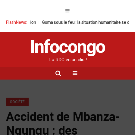
e tension
FlashNews:
Goma sous le feu : la situation humanitaire se dégrade
Wil
Infocongo
La RDC en un clic !
SOCIÉTÉ
Accident de Mbanza-
Ngungu : des