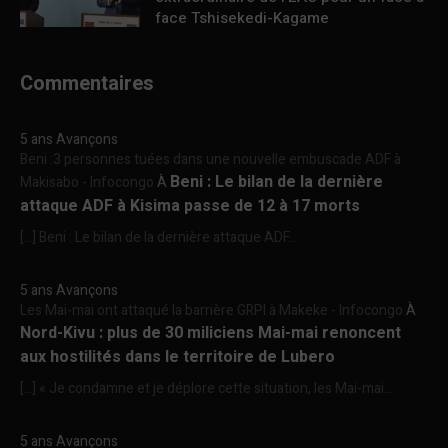
face Tshisekedi-Kagame
Commentaires
5 ans Avançons
Beni :3 personnes tuées dans une nouvelle embuscade ADF à
Beni : Le bilan de la dernière
Makisabo - Infocongo
À
attaque ADF à Kisima passe de 12 à 17 morts
[…] Beni : Le bilan de la dernière attaque ADF...
5 ans Avançons
Les Mai-mai ont attaqué la barrière GRPI à Makeke - Infocongo
À
Nord-Kivu : plus de 30 miliciens Mai-mai renoncent
aux hostilités dans le territoire de Lubero
[…] « Je condamne et je déplore cette situation, les Mai-mai...
5 ans Avançons