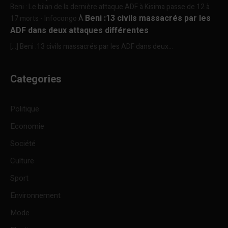
Beni : Le bilan de la dernière attaque ADF à Kisima passe de 12 à
Beni :13 civils massacrés par les
17 morts - Infocongo
À
ADF dans deux attaques différentes
[…] Beni :13 civils massacrés par les ADF dans deux...
Categories
Politique
Economie
Société
Culture
Sport
Environnement
Mode