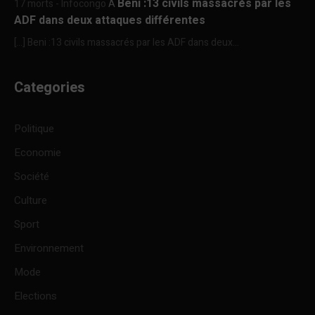
Beni :13 civils massacrés par les
17 morts - Infocongo
À
ADF dans deux attaques différentes
[…] Beni :13 civils massacrés par les ADF dans deux...
Categories
Politique
Economie
Société
Culture
Sport
Environnement
Mode
Elections