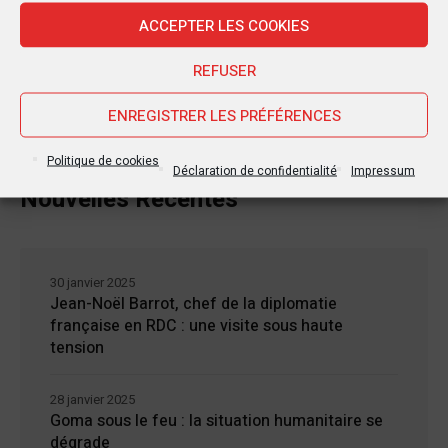
ACCEPTER LES COOKIES
REFUSER
ENREGISTRER LES PRÉFÉRENCES
Politique de cookies
Déclaration de confidentialité
Impressum
Nouvelles Récentes
30 janvier 2025
Jean-Noël Barrot, chef de la diplomatie
française en RDC : une visite sous haute
tension
28 janvier 2025
Goma sous le feu : la situation humanitaire se
dégrade