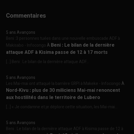
Commentaires
5 ans Avançons
Beni :3 personnes tuées dans une nouvelle embuscade ADF à
Beni : Le bilan de la dernière
Makisabo - Infocongo
À
attaque ADF à Kisima passe de 12 à 17 morts
[…] Beni : Le bilan de la dernière attaque ADF...
5 ans Avançons
Les Mai-mai ont attaqué la barrière GRPI à Makeke - Infocongo
À
Nord-Kivu : plus de 30 miliciens Mai-mai renoncent
aux hostilités dans le territoire de Lubero
[…] « Je condamne et je déplore cette situation, les Mai-mai...
5 ans Avançons
Beni : Le bilan de la dernière attaque ADF à Kisima passe de 12 à