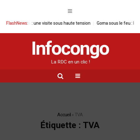
C : une visite sous haute tension
FlashNews:
Goma sous le feu : la situation human
Infocongo
La RDC en un clic !
Accueil
»
TVA
Étiquette :
TVA