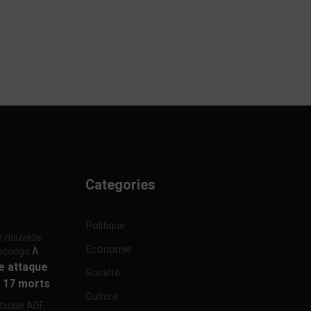
Categories
Politique
e nouvelle
Economie
focongo
À
re attaque
Société
à 17 morts
Culture
ttaque ADF...