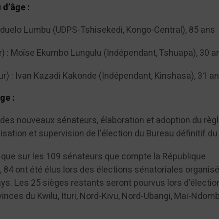
d’âge :
nduelo Lumbu (UDPS-Tshisekedi, Kongo-Central), 85 ans
r) : Moïse Ekumbo Lungulu (Indépendant, Tshuapa), 30 a
ur) : Ivan Kazadi Kakonde (Indépendant, Kinshasa), 31 a
ge :
des nouveaux sénateurs, élaboration et adoption du rè
isation et supervision de l’élection du Bureau définitif d
er que sur les 109 sénateurs que compte la République
84 ont été élus lors des élections sénatoriales organis
ys. Les 25 sièges restants seront pourvus lors d’électio
vinces du Kwilu, Ituri, Nord-Kivu, Nord-Ubangi, Maï-Ndom