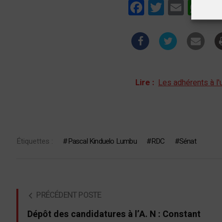
Facebook
Twitter
Email
Wha
Lire :
Les adhérents à l'
Étiquettes :
Pascal Kinduelo Lumbu
RDC
Sénat
PRÉCÉDENT POSTE
Dépôt des candidatures à l’A. N : Constant