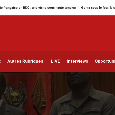
 une visite sous haute tension
Goma sous le feu : la situation humanitaire
 de la session
028 est connu
t
Autres Rubriques
LIVE
Interviews
Opportun