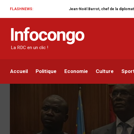
FLASHNEWS:
Jean-Noël Barrot, chef de la diplomatie française en RDC :
ACTUALITÉ
POLITIQUE
Infocongo
Sénat : Le Bureau d’âge
extraordinaire 2024-2
La RDC en un clic !
Infocongo
Par
14 MAI 2024
Accueil
Politique
Economie
Culture
Spor