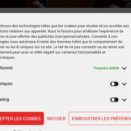
’illustration : vote au Sénat de la RDC (ph droits tiers)
ilisons des technologies telles que les cookies pour stocker et/ou accéder aux
tions relatives aux appareils. Nous le faisons pour améliorer l’expérience de
ancien Président de la République, devient sénateur à vi
ion et pour afficher des publicités (non-)personnalisées. Consentir à ces
 sénateurs à 110.
ogies nous autorisera à traiter des données telles que le comportement de
ion ou les ID uniques sur ce site. Le fait de ne pas consentir ou de retirer son
ement peut avoir un effet négatif sur certaines fonctonnalités et
nshasa compte 8 sénateurs, tandis que les 25 autres prov
ristiques.
tionnel
Toujours activé
 rôle crucial dans le démarrage des travaux du Sénat et 
stiques
s nécessaires au bon fonctionnement de la nouvelle cha
Statis
e ce bureau, avec un doyen d’âge expérimenté et deux 
eting
versité de la nouvelle assemblée et son engagement à rel
Marke
 Lire aussi :
RDC : Les nouveaux sénateurs élus se prépa
 Infocongo
EPTER LES COOKIES
REFUSER
ENREGISTRER LES PRÉFÉRE