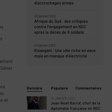
d’accrochages armés
26 janvier 2025
Afrique du Sud : des critiques
ns
contre l’engagement en RDC
après le décès de 9 soldats
ns
24 janvier 2025
Kisangani : Une ville riche en eaux
mais en manque d’électricité
glement
u Sénat
ées
Dernière
Populaire
Commentaires
ns
30 JANVIER 2025
be et
Jean-Noël Barrot, chef de la
diplomatie française en RDC :