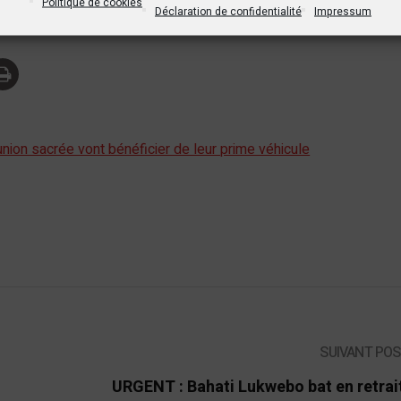
Politique de cookies
tsApp
Print
Partager
Déclaration de confidentialité
Impressum
union sacrée vont bénéficier de leur prime véhicule
SUIVANT PO
URGENT : Bahati Lukwebo bat en retrai