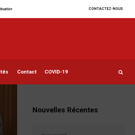
CONTACTEZ-NOUS
 se dégrade
William Ruto convoque un sommet extraordinaire de l’EAC pou
ités
Contact
COVID-19
Nouvelles Récentes