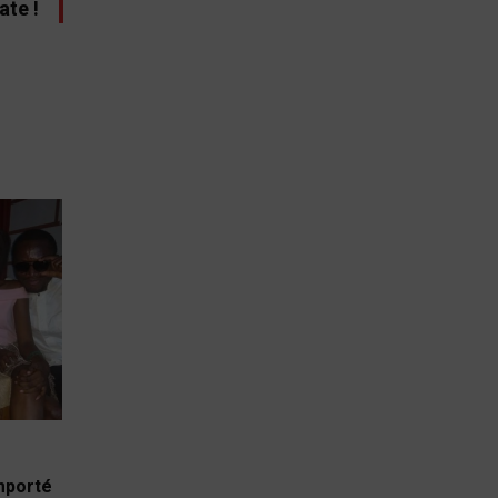
ate !
emporté