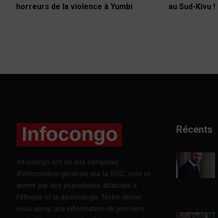
horreurs de la violence à Yumbi
au Sud-Kivu !
Récents
Infocongo est un site congolais
d’information générale sur la RDC, créé et
animé par des journalistes attachés à
l’éthique et la déontologie. Notre devoir :
vous servir une information de première