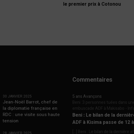
le premier prix à Cotonou
Commentaires
5 ans Avançons
30 JANVIER 2025
Jean-Noël Barrot, chef de
Beni :3 personnes tuées dans un
la diplomatie française en
embuscade ADF à Makisabo - In
RDC : une visite sous haute
Beni : Le bilan de la derniè
tension
ADF à Kisima passe de 12 
[…] Beni : Le bilan de la dernière a
28 JANVIER 2025