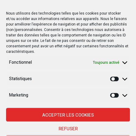
Nous utilisons des technologies telles que les cookies pour stocker
et/ou accéder aux informations relatives aux appareils. Nous le faisons
pour améliorer l’expérience de navigation et pour afficher des publicités
(non-)personnalisées. Consentir à ces technologies nous autorisera à
traiter des données telles que le comportement de navigation ou les ID
15 MARS 2019
20 OCTOBRE 2019
uniques sur ce site. Le fait de ne pas consentir ou de retirer son
consentement peut avoir un effet négatif sur certaines fonctonnalités et
RDC : Un rapport de l’ONU
Le drapeau d’un pays
caractéristiques.
détaille les horreurs de
étranger flotte au Sud-
la violence à Yumbi
Kivu !
Fonctionnel
Toujours activé
Statistiques
Statisti
Marketing
Marketi
ACCEPTER LES COOKIES
REFUSER