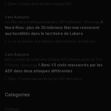
[…] Beni : Le bilan de la dernière attaque ADF...
5 ans Avançons
Les Mai-mai ont attaqué la barrière GRPI à Makeke - Infocongo
À
Nord-Kivu : plus de 30 miliciens Mai-mai renoncent
aux hostilités dans le territoire de Lubero
[…] « Je condamne et je déplore cette situation, les Mai-mai...
5 ans Avançons
Beni : Le bilan de la dernière attaque ADF à Kisima passe de 12 à
Beni :13 civils massacrés par les
17 morts - Infocongo
À
ADF dans deux attaques différentes
[…] Beni :13 civils massacrés par les ADF dans deux...
Categories
Politique