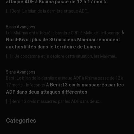
attaque ADF à Kisima passe de 12 à 17 morts
[…] Beni : Le bilan de la dernière attaque ADF...
5 ans Avançons
Les Mai-mai ont attaqué la barrière GRPI à Makeke - Infocongo
À
Nord-Kivu : plus de 30 miliciens Mai-mai renoncent
aux hostilités dans le territoire de Lubero
[…] « Je condamne et je déplore cette situation, les Mai-mai...
5 ans Avançons
Beni : Le bilan de la dernière attaque ADF à Kisima passe de 12 à
Beni :13 civils massacrés par les
17 morts - Infocongo
À
ADF dans deux attaques différentes
[…] Beni :13 civils massacrés par les ADF dans deux...
Categories