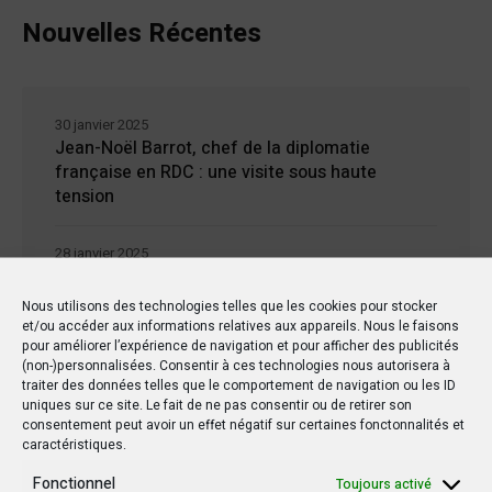
Nouvelles Récentes
30 janvier 2025
Jean-Noël Barrot, chef de la diplomatie
française en RDC : une visite sous haute
tension
28 janvier 2025
Goma sous le feu : la situation humanitaire se
dégrade
Nous utilisons des technologies telles que les cookies pour stocker
et/ou accéder aux informations relatives aux appareils. Nous le faisons
pour améliorer l’expérience de navigation et pour afficher des publicités
27 janvier 2025
(non-)personnalisées. Consentir à ces technologies nous autorisera à
William Ruto convoque un sommet
traiter des données telles que le comportement de navigation ou les ID
extraordinaire de l’EAC pour un face à face
uniques sur ce site. Le fait de ne pas consentir ou de retirer son
consentement peut avoir un effet négatif sur certaines fonctonnalités et
Tshisekedi-Kagame
caractéristiques.
Fonctionnel
Toujours activé
26 janvier 2025