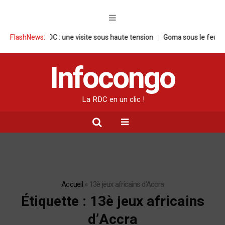
e en RDC : une visite sous haute tension
FlashNews:
Goma sous le feu : la situati
Infocongo
La RDC en un clic !
Accueil
»
13è jeux africains d'Accra
Étiquette :
13è jeux africains
d’Accra