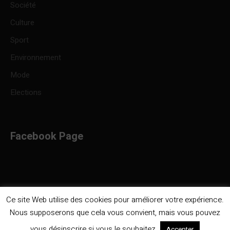
Société
Culture
Sport
Environnement
Mode
Elections
Facebook Page
Ce site Web utilise des cookies pour améliorer votre expérience.
Nous supposerons que cela vous convient, mais vous pouvez
Politique de confidentialité
/ Infocongo © 2023 / Tous droits
vous désinscrire si vous le souhaitez.
Accepter