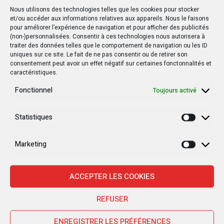
Nous utilisons des technologies telles que les cookies pour stocker
des titres miniers, contribuant ainsi au
et/ou accéder aux informations relatives aux appareils. Nous le faisons
développement du secteur minier du pays. Lire
pour améliorer l’expérience de navigation et pour afficher des publicités
(non-)personnalisées. Consentir à ces technologies nous autorisera à
aussi :
Le Dg du Cami réhabilité par le Premier
traiter des données telles que le comportement de navigation ou les ID
ministre – Infocongo
uniques sur ce site. Le fait de ne pas consentir ou de retirer son
consentement peut avoir un effet négatif sur certaines fonctonnalités et
caractéristiques.
Facebook
Twitter
Email
WhatsApp
Print
Partager
Fonctionnel
Toujours activé
Statistiques
Statisti
Marketing
Marketi
ACCEPTER LES COOKIES
Étiquettes :
Cadastre Minier
Cami
RDC
REFUSER
ENREGISTRER LES PRÉFÉRENCES