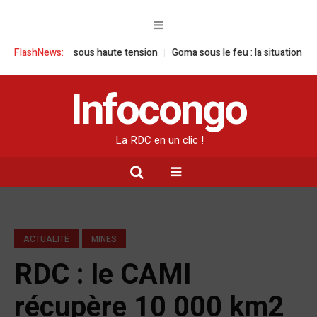
ite sous haute tension
FlashNews:
Goma sous le feu : la situation humanitaire se 
Infocongo
La RDC en un clic !
ACTUALITÉ
MINES
RDC : le CAMI
récupère 10 000 km2