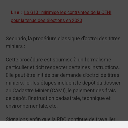
Lire :
Le G13 : minimise les contraintes de la CENI
pour la tenue des élections en 2023
Secundo, la procédure classique d’octroi des titres
miniers :
Cette procédure est soumise à un formalisme
particulier et doit respecter certaines instructions.
Elle peut être initiée par demande d’octroi de titres
miniers. Ici, les étapes incluent le dépôt du dossier
au Cadastre Minier (CAMI), le paiement des frais
de dépôt, l’instruction cadastrale, technique et
environnementale, etc.
Signalons enfin que la RDC continue de travailler
pour assurer une gestion transparente et efficace