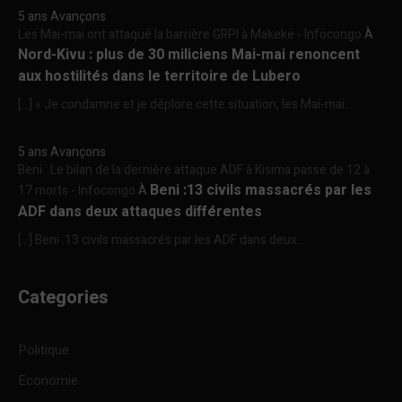
5 ans Avançons
Les Mai-mai ont attaqué la barrière GRPI à Makeke - Infocongo
À
Nord-Kivu : plus de 30 miliciens Mai-mai renoncent
aux hostilités dans le territoire de Lubero
[…] « Je condamne et je déplore cette situation, les Mai-mai...
5 ans Avançons
Beni : Le bilan de la dernière attaque ADF à Kisima passe de 12 à
Beni :13 civils massacrés par les
17 morts - Infocongo
À
ADF dans deux attaques différentes
[…] Beni :13 civils massacrés par les ADF dans deux...
Categories
Politique
Economie