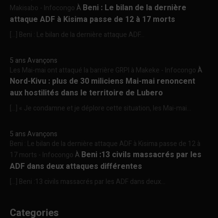
Beni : Le bilan de la dernière
Makisabo - Infocongo
À
attaque ADF à Kisima passe de 12 à 17 morts
[…] Beni : Le bilan de la dernière attaque ADF...
5 ans Avançons
Les Mai-mai ont attaqué la barrière GRPI à Makeke - Infocongo
À
Nord-Kivu : plus de 30 miliciens Mai-mai renoncent
aux hostilités dans le territoire de Lubero
[…] « Je condamne et je déplore cette situation, les Mai-mai...
5 ans Avançons
Beni : Le bilan de la dernière attaque ADF à Kisima passe de 12 à
Beni :13 civils massacrés par les
17 morts - Infocongo
À
ADF dans deux attaques différentes
[…] Beni :13 civils massacrés par les ADF dans deux...
Categories