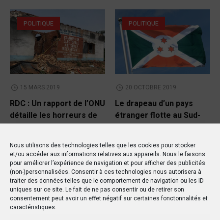
POLITIQUE
POLITIQUE
15 MARS 2019
20 OCTOBRE 2019
RDC : Un rapport de l’ONU
Le drapeau d’un pays
détaille les horreurs de
étranger flotte au Sud-
la violence à Yumbi
Kivu !
Nous utilisons des technologies telles que les cookies pour stocker
et/ou accéder aux informations relatives aux appareils. Nous le faisons
pour améliorer l’expérience de navigation et pour afficher des publicités
(non-)personnalisées. Consentir à ces technologies nous autorisera à
traiter des données telles que le comportement de navigation ou les ID
uniques sur ce site. Le fait de ne pas consentir ou de retirer son
consentement peut avoir un effet négatif sur certaines fonctonnalités et
caractéristiques.