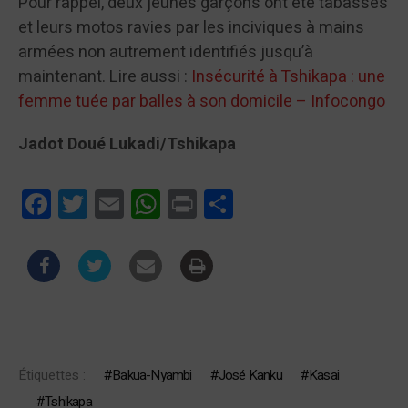
Pour rappel, deux jeunes garçons ont été tabassés
et leurs motos ravies par les inciviques à mains
armées non autrement identifiés jusqu’à
maintenant. Lire aussi :
Insécurité à Tshikapa : une
femme tuée par balles à son domicile – Infocongo
Jadot Doué Lukadi/Tshikapa
Facebook
Twitter
Email
WhatsApp
Print
Partager
Étiquettes :
Bakua-Nyambi
José Kanku
Kasai
Tshikapa