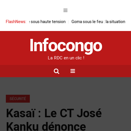
ne visite sous haute tension
FlashNews:
Goma sous le feu : la situation humanitai
Infocongo
La RDC en un clic !
SÉCURITÉ
Kasaï : Le CT José
Kanku dénonce