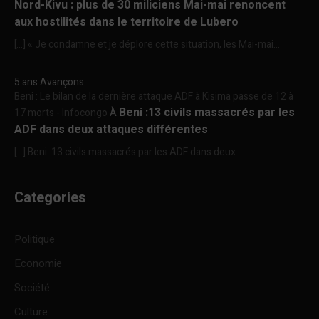
Nord-Kivu : plus de 30 miliciens Mai-mai renoncent
aux hostilités dans le territoire de Lubero
[…] « Je condamne et je déplore cette situation, les Mai-mai...
5 ans Avançons
Beni : Le bilan de la dernière attaque ADF à Kisima passe de 12 à
Beni :13 civils massacrés par les
17 morts - Infocongo
À
ADF dans deux attaques différentes
[…] Beni :13 civils massacrés par les ADF dans deux...
Categories
Politique
Economie
Société
Culture