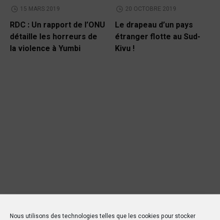
15 MARS 2019
20 OCTOBRE 2019
RDC : Un rapport de l’ONU
Le drapeau d’un pays
détaille les horreurs de
étranger flotte au Sud-
la violence à Yumbi
Kivu !
Nous utilisons des technologies telles que les cookies pour stocker