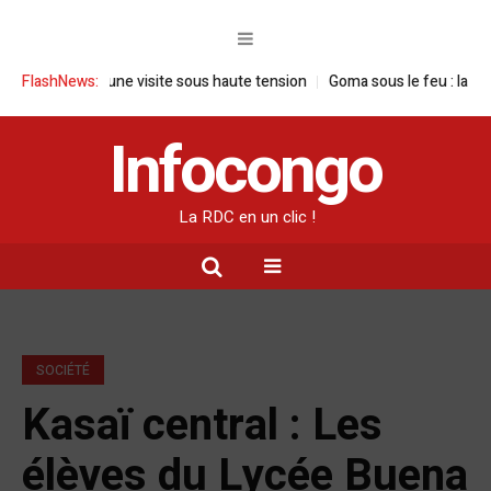
 RDC : une visite sous haute tension
FlashNews:
Goma sous le feu : la situation h
Infocongo
La RDC en un clic !
SOCIÉTÉ
Kasaï central : Les
élèves du Lycée Buena