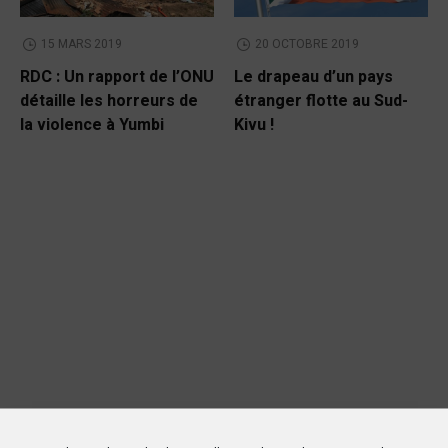
15 MARS 2019
20 OCTOBRE 2019
RDC : Un rapport de l’ONU
Le drapeau d’un pays
détaille les horreurs de
étranger flotte au Sud-
la violence à Yumbi
Kivu !