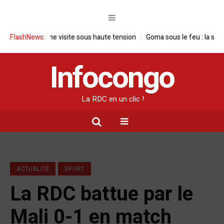
DC : une visite sous haute tension
FlashNews:
Goma sous le feu : la situation hum
Infocongo
La RDC en un clic !
ACTUALITÉ
SPORT
La RDC battue par le
Mali 0-1 en match