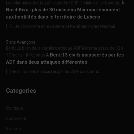
Les Mai-mai ont attaqué la barrière GRPI à Makeke - Infocongo
À
Nord-Kivu : plus de 30 miliciens Mai-mai renoncent
aux hostilités dans le territoire de Lubero
[…] « Je condamne et je déplore cette situation, les Mai-mai...
5 ans Avançons
Beni : Le bilan de la dernière attaque ADF à Kisima passe de 12 à
Beni :13 civils massacrés par les
17 morts - Infocongo
À
ADF dans deux attaques différentes
[…] Beni :13 civils massacrés par les ADF dans deux...
Categories
Politique
Economie
Société