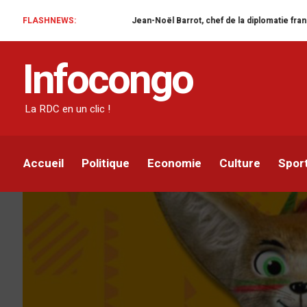
FLASHNEWS:
Jean-Noël Barrot, chef de la diplomatie française en RDC : une 
ACTUALITÉ
SPORT
Infocongo
CHAN 2022 : la CAF a p
et le règlement de la c
La RDC en un clic !
Infocongo
Par
9 JANVIER 2023
Accueil
Politique
Economie
Culture
Spor