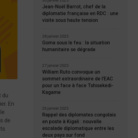
30 janvier 2025
Jean-Noël Barrot, chef de la
diplomatie française en RDC : une
visite sous haute tension
28 janvier 2025
Goma sous le feu : la situation
humanitaire se dégrade
27 janvier 2025
William Ruto convoque un
sommet extraordinaire de l’EAC
pour un face à face Tshisekedi-
Kagame
t du
er. En
26 janvier 2025
le
Rappel des diplomates congolais
us de
en poste à Kigali : nouvelle
nts
escalade diplomatique entre les
deux pays sur fond