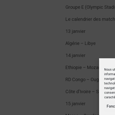
Groupe E (Olympic Stadi
Le calendrier des matc
13 janvier
Algérie – Libye
14 janvier
Ethiopie – Mozambique
Nous ut
informa
RD Congo – Ouganda
navigat
technol
navigat
Côte d’Ivoire – Sénégal
consent
caracté
15 janvier
Fonc