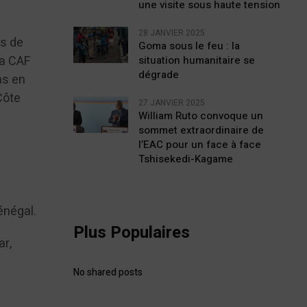
une visite sous haute tension
28 JANVIER 2025
ts de
Goma sous le feu : la
La CAF
situation humanitaire se
dégrade
hs en
Côte
27 JANVIER 2025
William Ruto convoque un
sommet extraordinaire de
l’EAC pour un face à face
Tshisekedi-Kagame
énégal.
Plus Populaires
ar,
No shared posts