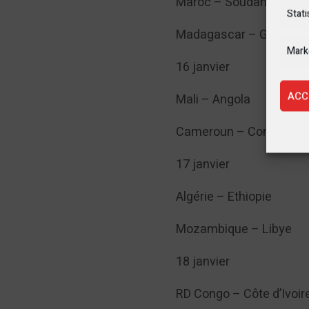
Maroc – Soudan
Stati
Madagascar – Ghana
Mark
16 janvier
ACC
Mali – Angola
Cameroun – Congo
17 janvier
Algérie – Ethiopie
Mozambique – Libye
18 janvier
RD Congo – Côte d’Ivoir