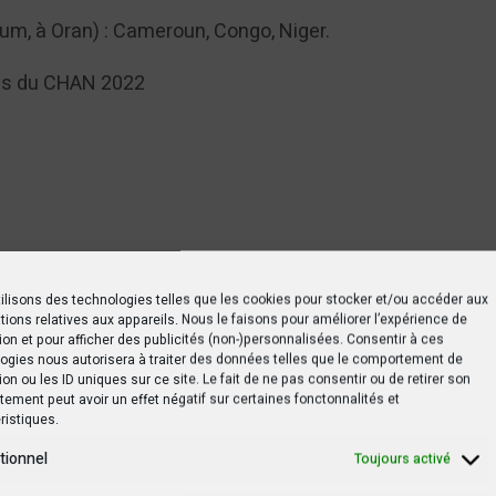
um, à Oran) : Cameroun, Congo, Niger.
hs du CHAN 2022
ilisons des technologies telles que les cookies pour stocker et/ou accéder aux
tions relatives aux appareils. Nous le faisons pour améliorer l’expérience de
ion et pour afficher des publicités (non-)personnalisées. Consentir à ces
ogies nous autorisera à traiter des données telles que le comportement de
ion ou les ID uniques sur ce site. Le fait de ne pas consentir ou de retirer son
ement peut avoir un effet négatif sur certaines fonctonnalités et
ristiques.
tionnel
Toujours activé