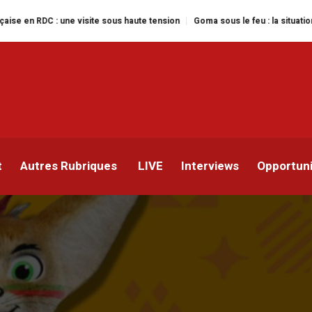
visite sous haute tension
Goma sous le feu : la situation humanitaire se d
ublié le calendrier compl
ompétition
t
Autres Rubriques
LIVE
Interviews
Opportun