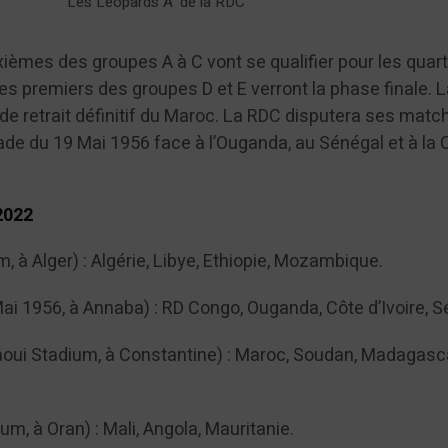
Les Léopards A’ de la RDC
xièmes des groupes A à C vont se qualifier pour les quar
 les premiers des groupes D et E verront la phase finale. 
de retrait définitif du Maroc. La RDC disputera ses matc
de du 19 Mai 1956 face à l’Ouganda, au Sénégal et à la 
2022
, à Alger) : Algérie, Libye, Ethiopie, Mozambique.
ai 1956, à Annaba) : RD Congo, Ouganda, Côte d’Ivoire, S
oui Stadium, à Constantine) : Maroc, Soudan, Madagasc
m, à Oran) : Mali, Angola, Mauritanie.