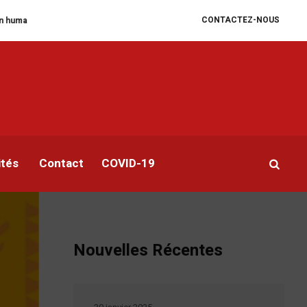
CONTACTEZ-NOUS
égrade
William Ruto convoque un sommet extraordinaire de l’EAC pour un
et
ités
Contact
COVID-19
Nouvelles Récentes