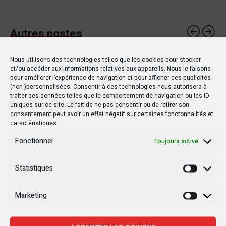
Autres postes
Nous utilisons des technologies telles que les cookies pour stocker
et/ou accéder aux informations relatives aux appareils. Nous le faisons
POLITIQUE
SOCIÉTÉ
pour améliorer l’expérience de navigation et pour afficher des publicités
(non-)personnalisées. Consentir à ces technologies nous autorisera à
traiter des données telles que le comportement de navigation ou les ID
uniques sur ce site. Le fait de ne pas consentir ou de retirer son
consentement peut avoir un effet négatif sur certaines fonctonnalités et
caractéristiques.
20 OCTOBRE 2019
10 AVRIL 2019
Fonctionnel
Toujours activé
Le drapeau d’un pays
Du rififi à Télé 50, des
étranger flotte au Sud-
journalistes arrêtés !
Statistiques
Statisti
Kivu !
Marketing
Marketi