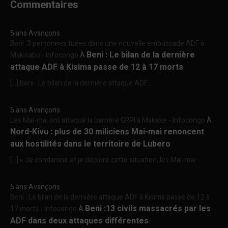
Commentaires
5 ans Avançons
Beni :3 personnes tuées dans une nouvelle embuscade ADF à
Beni : Le bilan de la dernière
Makisabo - Infocongo
À
attaque ADF à Kisima passe de 12 à 17 morts
[…] Beni : Le bilan de la dernière attaque ADF...
5 ans Avançons
Les Mai-mai ont attaqué la barrière GRPI à Makeke - Infocongo
À
Nord-Kivu : plus de 30 miliciens Mai-mai renoncent
aux hostilités dans le territoire de Lubero
[…] « Je condamne et je déplore cette situation, les Mai-mai...
5 ans Avançons
Beni : Le bilan de la dernière attaque ADF à Kisima passe de 12 à
Beni :13 civils massacrés par les
17 morts - Infocongo
À
ADF dans deux attaques différentes