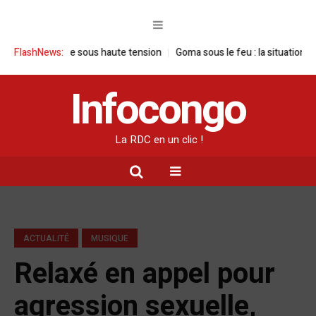
e visite sous haute tension
FlashNews:
Goma sous le feu : la situation humanitair
Infocongo
La RDC en un clic !
ACTUALITÉ
MUSIQUE
Relaxé en appel pour
agression sexuelle,