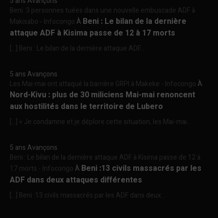
5 ans Avançons
Beni :3 personnes tuées dans une nouvelle embuscade ADF à
Beni : Le bilan de la dernière
Makisabo - Infocongo
À
attaque ADF à Kisima passe de 12 à 17 morts
[…] Beni : Le bilan de la dernière attaque ADF...
5 ans Avançons
Les Mai-mai ont attaqué la barrière GRPI à Makeke - Infocongo
À
Nord-Kivu : plus de 30 miliciens Mai-mai renoncent
aux hostilités dans le territoire de Lubero
[…] « Je condamne et je déplore cette situation, les Mai-mai...
5 ans Avançons
Beni : Le bilan de la dernière attaque ADF à Kisima passe de 12 à
Beni :13 civils massacrés par les
17 morts - Infocongo
À
ADF dans deux attaques différentes
[…] Beni :13 civils massacrés par les ADF dans deux...