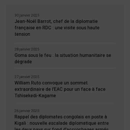
30 janvier 2025
Jean-Noël Barrot, chef de la diplomatie
française en RDC : une visite sous haute
tension
28 janvier 2025
Goma sous le feu : la situation humanitaire se
dégrade
27 janvier 2025
William Ruto convoque un sommet
extraordinaire de l’EAC pour un face à face
Tshisekedi-Kagame
26 janvier 2025
Rappel des diplomates congolais en poste à
Kigali : nouvelle escalade diplomatique entre
les deux pays sur fond d’accrochages armés