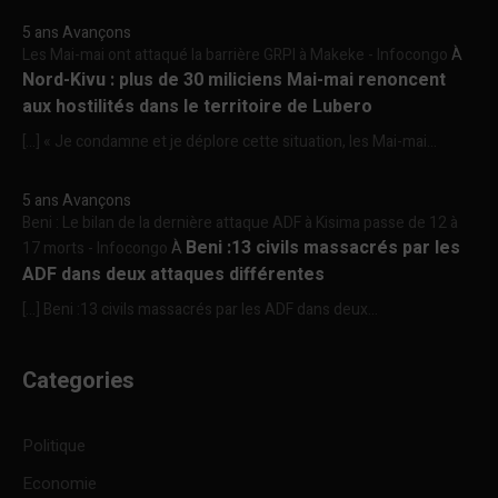
5 ans Avançons
Les Mai-mai ont attaqué la barrière GRPI à Makeke - Infocongo
À
Nord-Kivu : plus de 30 miliciens Mai-mai renoncent
aux hostilités dans le territoire de Lubero
[…] « Je condamne et je déplore cette situation, les Mai-mai...
5 ans Avançons
Beni : Le bilan de la dernière attaque ADF à Kisima passe de 12 à
Beni :13 civils massacrés par les
17 morts - Infocongo
À
ADF dans deux attaques différentes
[…] Beni :13 civils massacrés par les ADF dans deux...
Categories
Politique
Economie