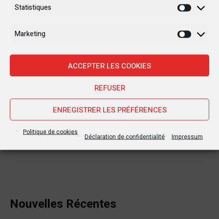
Statistiques
Statisti
Marketing
Marketi
ACCEPTER LES COOKIES
REFUSER
ENREGISTRER LES PRÉFÉRENCES
Politique de cookies
Déclaration de confidentialité
Impressum
Nouvelles Récentes