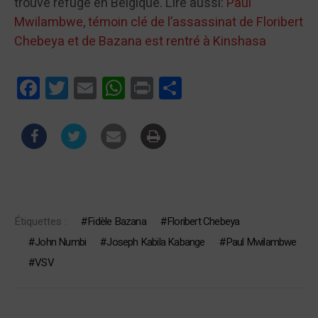
trouvé refuge en Belgique. Lire aussi:
Paul
Mwilambwe, témoin clé de l’assassinat de Floribert
Chebeya et de Bazana est rentré à Kinshasa
Facebook
Twitter
Email
WhatsApp
Print
Partager
Étiquettes :
Fidèle Bazana
Floribert Chebeya
John Numbi
Joseph Kabila Kabange
Paul Mwilambwe
VSV