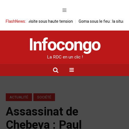
 : une visite sous haute tension
FlashNews:
Goma sous le feu : la situation humani
Infocongo
La RDC en un clic !
ACTUALITÉ
SOCIÉTÉ
Assassinat de
Chebeya : Paul