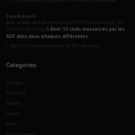
[…] « Je condamne et je déplore cette situation, les Mai-mai...
5 ans Avançons
Beni : Le bilan de la dernière attaque ADF à Kisima passe de 12 à
Beni :13 civils massacrés par les
17 morts - Infocongo
À
ADF dans deux attaques différentes
[…] Beni :13 civils massacrés par les ADF dans deux...
Categories
Politique
Economie
Société
Culture
Sport
Environnement