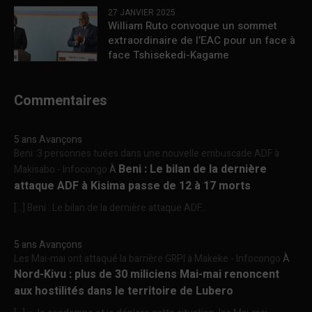
27 JANVIER 2025
William Ruto convoque un sommet
extraordinaire de l’EAC pour un face à
face Tshisekedi-Kagame
Commentaires
5 ans Avançons
Beni :3 personnes tuées dans une nouvelle embuscade ADF à
Beni : Le bilan de la dernière
Makisabo - Infocongo
À
attaque ADF à Kisima passe de 12 à 17 morts
[…] Beni : Le bilan de la dernière attaque ADF...
5 ans Avançons
Les Mai-mai ont attaqué la barrière GRPI à Makeke - Infocongo
À
Nord-Kivu : plus de 30 miliciens Mai-mai renoncent
aux hostilités dans le territoire de Lubero