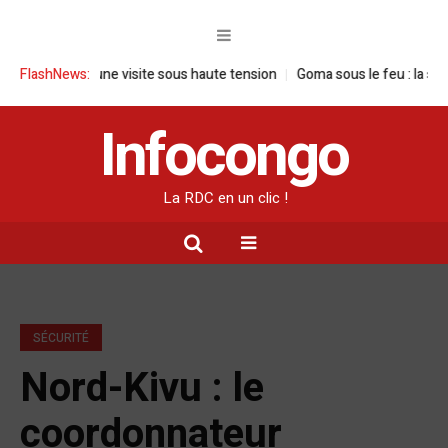
DC : une visite sous haute tension
FlashNews:
Goma sous le feu : la situation hum
Infocongo
La RDC en un clic !
SÉCURITÉ
Nord-Kivu : le
coordonnateur