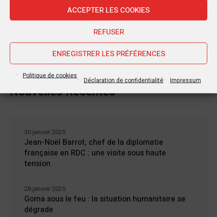
ACCEPTER LES COOKIES
REFUSER
ENREGISTRER LES PRÉFÉRENCES
Politique de cookies
Déclaration de confidentialité
Impressum
Nouvelles Récentes
30 janvier 2025
Jean-Noël Barrot, chef de la diplomatie
française en RDC : une visite sous haute
tension
28 janvier 2025
Goma sous le feu : la situation humanitaire se
dégrade