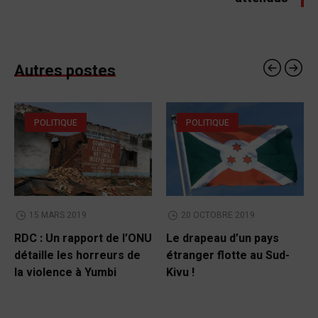
Autres postes
POLITIQUE
POLITIQUE
15 MARS 2019
20 OCTOBRE 2019
RDC : Un rapport de l’ONU
Le drapeau d’un pays
détaille les horreurs de
étranger flotte au Sud-
la violence à Yumbi
Kivu !