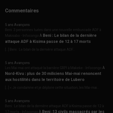
Commentaires
5 ans Avançons
Beni :3 personnes tuées dans une nouvelle embuscade ADF à
Beni : Le bilan de la dernière
Makisabo - Infocongo
À
attaque ADF à Kisima passe de 12 à 17 morts
[…] Beni : Le bilan de la dernière attaque ADF...
5 ans Avançons
Les Mai-mai ont attaqué la barrière GRPI à Makeke - Infocongo
À
Nord-Kivu : plus de 30 miliciens Mai-mai renoncent
aux hostilités dans le territoire de Lubero
[…] « Je condamne et je déplore cette situation, les Mai-mai...
5 ans Avançons
Beni : Le bilan de la dernière attaque ADF à Kisima passe de 12 à
Beni :13 civils massacrés par les
17 morts - Infocongo
À