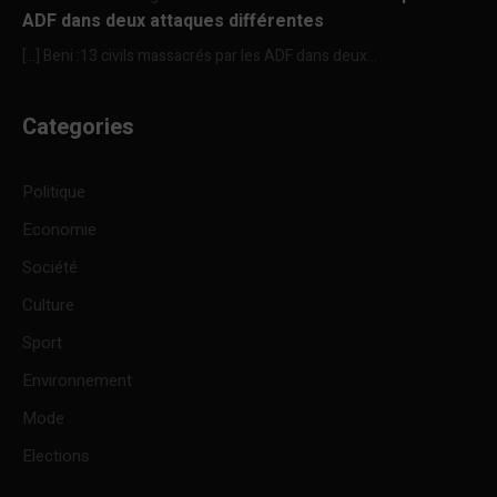
ADF dans deux attaques différentes
[…] Beni :13 civils massacrés par les ADF dans deux...
Categories
Politique
Economie
Société
Culture
Sport
Environnement
Mode
Elections