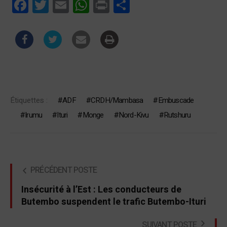
Facebook
Twitter
Email
WhatsApp
Print
Partager
Étiquettes :
ADF
CRDH/Mambasa
Embuscade
Irumu
Ituri
Monge
Nord-Kivu
Rutshuru
PRÉCÉDENT POSTE
Insécurité à l’Est : Les conducteurs de
Butembo suspendent le trafic Butembo-Ituri
SUIVANT POSTE