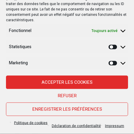
traiter des données telles que le comportement de navigation ou les ID
uniques sur ce site. Le fait de ne pas consentir ou de retirer son
consentement peut avoir un effet négatif sur certaines fonctonnalités et
caractéristiques.
Fonctionnel
Toujours activé
Statistiques
Statisti
Marketing
Marketi
Nouvelles Récentes
ACCEPTER LES COOKIES
REFUSER
30 janvier 2025
Jean-Noël Barrot, chef de la diplomatie
ENREGISTRER LES PRÉFÉRENCES
française en RDC : une visite sous haute
tension
Politique de cookies
Déclaration de confidentialité
Impressum