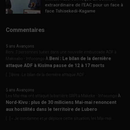
extraordinaire de l’EAC pour un face à
face Tshisekedi-Kagame
Commentaires
5 ans Avançons
Beni :3 personnes tuées dans une nouvelle embuscade ADF à
Beni : Le bilan de la dernière
Makisabo - Infocongo
À
attaque ADF à Kisima passe de 12 à 17 morts
[…] Beni : Le bilan de la dernière attaque ADF...
5 ans Avançons
Les Mai-mai ont attaqué la barrière GRPI à Makeke - Infocongo
À
Nord-Kivu : plus de 30 miliciens Mai-mai renoncent
aux hostilités dans le territoire de Lubero
[…] « Je condamne et je déplore cette situation, les Mai-mai...