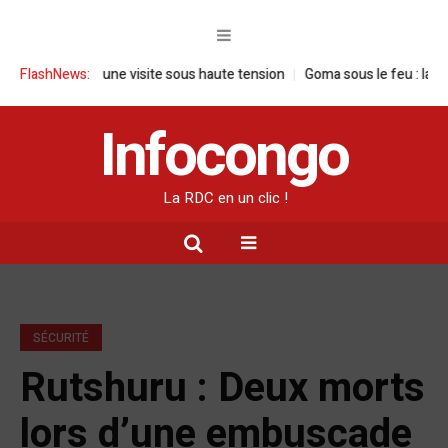
n RDC : une visite sous haute tension
FlashNews:
Goma sous le feu : la situation 
Infocongo
La RDC en un clic !
SÉCURITÉ
Rutshuru : Deux morts
lors d’une embuscade